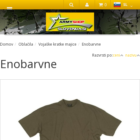
0
SL
IŠČI
Domov
Oblačila
Vojaške kratke majice
Enobarvne
Razvrsti po:
ceni
nazivu
Enobarvne