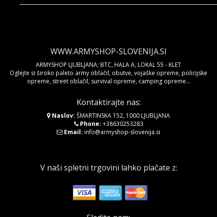
WWW.ARMYSHOP-SLOVENIJA.SI
ARMYSHOP LJUBLJANA; BTC, HALA A, LOKAL 55 - KLET
Oglejte si široko paleto army oblačil, obutve, vojaške opreme, policijske
opreme, street oblačil, survival opreme, camping opreme...
Kontaktirajte nas:
Naslov:
ŠMARTINSKA 152, 1000 LJUBLJANA
Phone:
+38630253283
Email:
info@armyshop-slovenija.si
V naši spletni trgovini lahko plačate z: