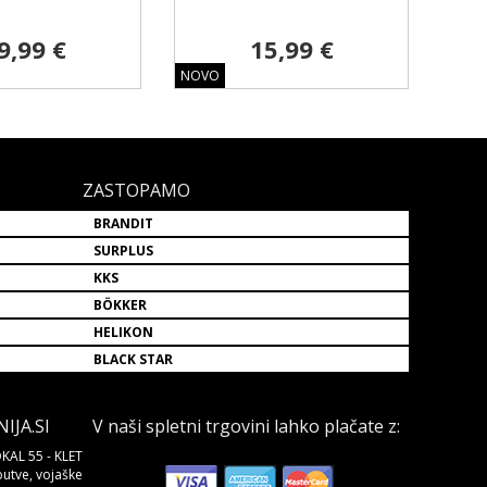
9,99 €
15,99 €
NOVO
ZASTOPAMO
BRANDIT
SURPLUS
KKS
BÖKKER
HELIKON
BLACK STAR
JA.SI
V naši spletni trgovini lahko plačate z:
KAL 55 - KLET
butve, vojaške