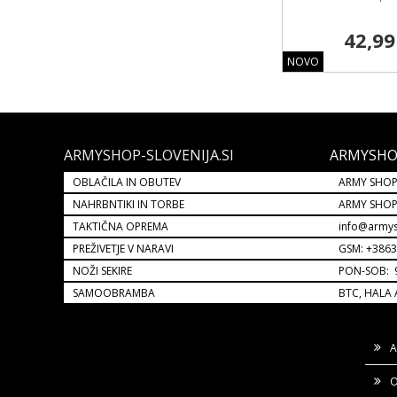
42,99
NOVO
ARMYSHOP-SLOVENIJA.SI
ARMYSHO
OBLAČILA IN OBUTEV
ARMY SHOP
NAHRBNTIKI IN TORBE
ARMY SHO
TAKTIČNA OPREMA
info@armys
PREŽIVETJE V NARAVI
GSM: +386
NOŽI SEKIRE
PON-SOB: 9
SAMOOBRAMBA
BTC, HALA 
A
O