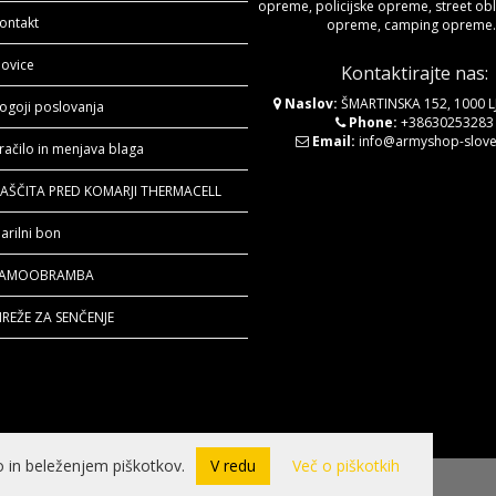
opreme, policijske opreme, street obla
ontakt
opreme, camping opreme..
ovice
Kontaktirajte nas:
Naslov:
ŠMARTINSKA 152, 1000 
ogoji poslovanja
Phone:
+38630253283
Email:
info@armyshop-sloven
račilo in menjava blaga
AŠČITA PRED KOMARJI THERMACELL
arilni bon
SAMOOBRAMBA
REŽE ZA SENČENJE
 in beleženjem piškotkov.
V redu
Več o piškotkih