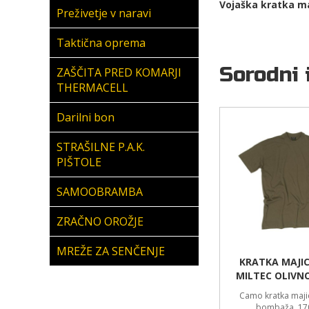
Vojaška kratka ma
Preživetje v naravi
Taktična oprema
Sorodni 
ZAŠČITA PRED KOMARJI
THERMACELL
Darilni bon
STRAŠILNE P.A.K.
PIŠTOLE
SAMOOBRAMBA
ZRAČNO OROŽJE
MREŽE ZA SENČENJE
KRATKA MAJI
MILTEC OLIVN
Camo kratka maji
bombaža. 17