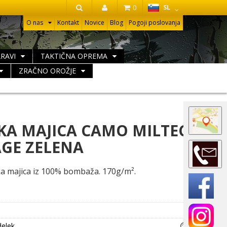
HR
0
SL
IŠČI
O nas
Kontakt
Novice
Blog
Pogoji poslovanja
ARAVI
TAKTIČNA OPREMA
ZRAČNO OROŽJE
KA MAJICA CAMO MILTEC
AGE ZELENA
a majica iz 100% bombaža. 170g/m².
delek