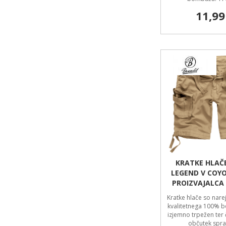
11,99
KRATKE HLAČ
LEGEND V COYO
PROIZVAJALCA
Kratke hlače so nare
kvalitetnega 100% b
izjemno trpežen ter 
občutek spra