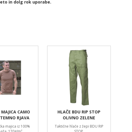
eto in dolg rok uporabe.
 MAJICA CAMO
HLAČE BDU RIP STOP
 TEMNO RJAVA
OLIVNO ZELENE
ka majica iz 100%
Taktične hlače z žepi BDU RIP
ža. 170g/m².
STOP.