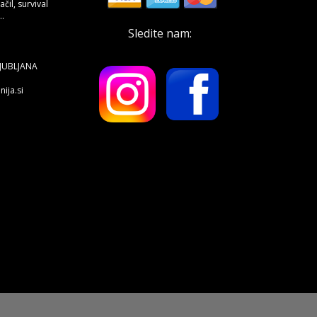
čil, survival
.
Sledite nam:
LJUBLJANA
ija.si