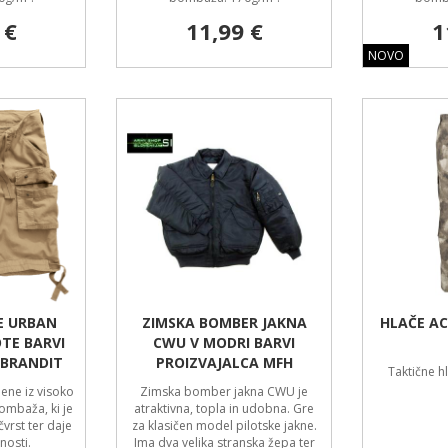
 €
11,99 €
1
NOVO
E URBAN
ZIMSKA BOMBER JAKNA
HLAČE AC
TE BARVI
CWU V MODRI BARVI
 BRANDIT
PROIZVAJALCA MFH
Taktične h
jene iz visoko
Zimska bomber jakna CWU je
ombaža, ki je
atraktivna, topla in udobna. Gre
čvrst ter daje
za klasičen model pilotske jakne.
nosti.
Ima dva velika stranska žepa ter