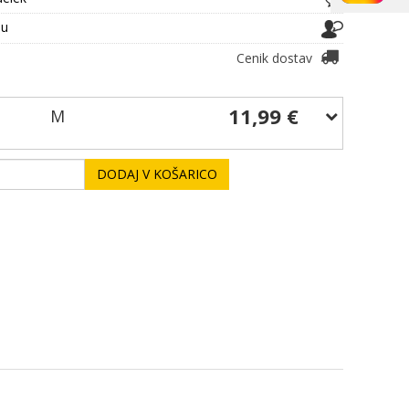
ju
Cenik dostav
11,99 €
M
DODAJ V KOŠARICO