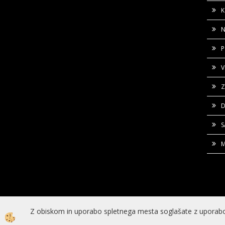
K
N
P
V
Z
D
M
Z obiskom in uporabo spletnega mesta soglašate z uporabo
Izdelava spletne trgovine