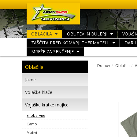
OBLAČILA
OBUTEV IN BULERJI
VOJAŠK
ZAŠČITA PRED KOMARJI THERMACELL
DARI
MREŽE ZA SENČENJE
Domov
Oblačila
V
Oblačila
Jakne
Vojaške hlače
Vojaške kratke majice
Enobarvne
Camo
Motivi