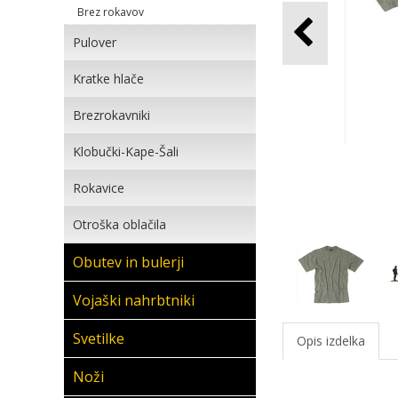
Brez rokavov
Pulover
Kratke hlače
Brezrokavniki
Klobučki-Kape-Šali
Rokavice
Otroška oblačila
Obutev in bulerji
Vojaški nahrbtniki
Svetilke
Opis izdelka
Noži