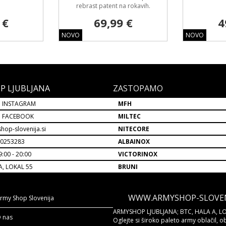
rebrast patent na rokavih.
 €
69,99 €
4
NOVO
NOVO
P LJUBLJANA
ZASTOPAMO
 INSTAGRAM
MFH
P FACEBOOK
MILTEC
hop-slovenija.si
NITECORE
30253283
ALBAINOX
:00 - 20:00
VICTORINOX
A, LOKAL 55
BRUNI
WWW.ARMYSHOP-SLOVENI
rmy Shop Slovenija
ARMYSHOP LJUBLJANA; BTC, HALA A, LO
 nas
Oglejte si široko paleto army oblačil, o