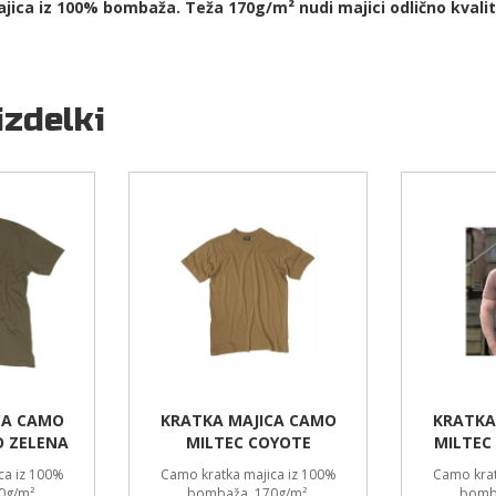
jica iz 100% bombaža. Teža 170g/m² nudi majici odlično kvalit
izdelki
CA CAMO
KRATKA MAJICA CAMO
KRATKA
O ZELENA
MILTEC COYOTE
MILTEC
ca iz 100%
Camo kratka majica iz 100%
Camo krat
0g/m².
bombaža. 170g/m².
bomba