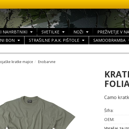
I NAHRBTNIKI
SVETILKE
NOŽI
PREŽIVETJE V N
LNI BON
STRAŠILNE P.A.K. PIŠTOLE
SAMOOBRAMBA
ojaške kratke majice
Enobarvne
KRAT
FOLI
Camo kratk
Šifra:
OEM:
Vprašaj za iz