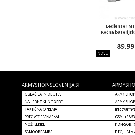
Ledlenser MT
Ročna baterijsk
89,99
NOVO
ARMYSHOP-SLOVENIJA.SI
ARMYSHO
OBLAČILA IN OBUTEV
ARMY SHOP
NAHRBNTIKI IN TORBE
ARMY SHO
TAKTIČNA OPREMA
info@armys
PREŽIVETJE V NARAVI
GSM: +386
NOŽI SEKIRE
PON-SOB: 9
SAMOOBRAMBA
BTC, HALA 