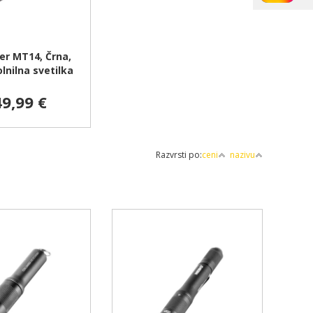
er MT14, Črna,
lnilna svetilka
9,99 €
Razvrsti po:
ceni
nazivu