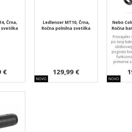
4, Črna,
Ledlenser MT10, Črna,
Nebo Col
 svetilka
Ročna polnilna svetilka
Ročna bat
Prizvajalec 
po svoji kak
oblikovanj
pogosto kom
funkciona
primerne za
9 €
129,99 €
1
NOVO
NOVO