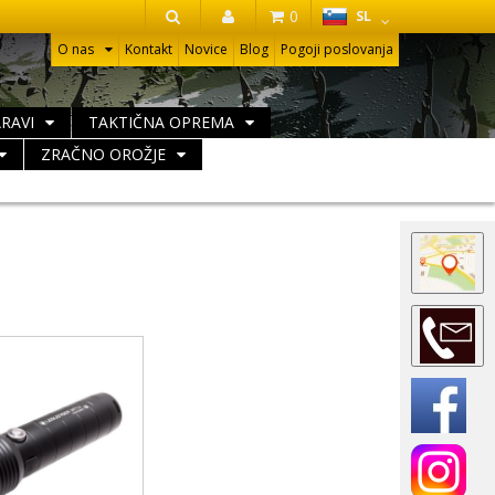
HR
0
SL
IŠČI
O nas
Kontakt
Novice
Blog
Pogoji poslovanja
ARAVI
TAKTIČNA OPREMA
ZRAČNO OROŽJE