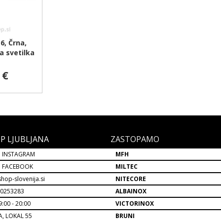
6, Črna,
a svetilka
 €
P LJUBLJANA
ZASTOPAMO
 INSTAGRAM
MFH
P FACEBOOK
MILTEC
hop-slovenija.si
NITECORE
30253283
ALBAINOX
:00 - 20:00
VICTORINOX
A, LOKAL 55
BRUNI