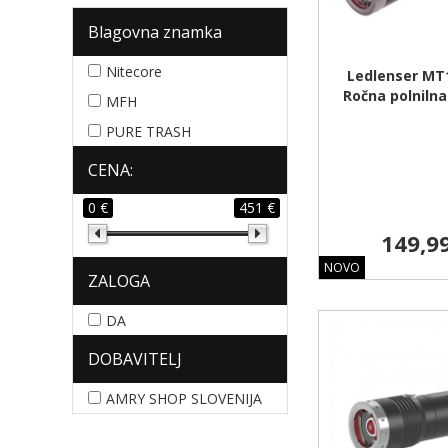
Blagovna znamka
Nitecore
Ledlenser MT1
Ročna polnilna
MFH
PURE TRASH
CENA:
0 €
451 €
149,9
NOVO
ZALOGA
DA
DOBAVITELJ
AMRY SHOP SLOVENIJA