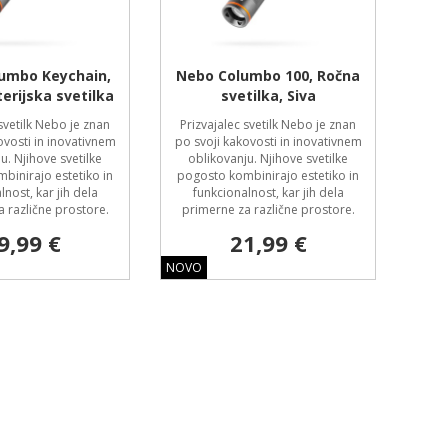
umbo Keychain,
Nebo Columbo 100, Ročna
erijska svetilka
svetilka, Siva
svetilk Nebo je znan
Prizvajalec svetilk Nebo je znan
ovosti in inovativnem
po svoji kakovosti in inovativnem
u. Njihove svetilke
oblikovanju. Njihove svetilke
binirajo estetiko in
pogosto kombinirajo estetiko in
lnost, kar jih dela
funkcionalnost, kar jih dela
 različne prostore.
primerne za različne prostore.
9,99 €
21,99 €
NOVO