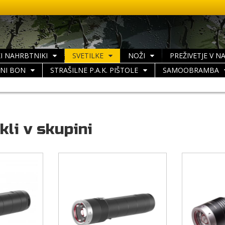
I NAHRBTNIKI
SVETILKE
NOŽI
PREŽIVETJE V N
LNI BON
STRAŠILNE P.A.K. PIŠTOLE
SAMOOBRAMBA
kli v skupini