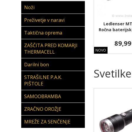
Noži
Preživetje v naravi
Ledlenser MT
Ročna baterijsk
Taktična oprema
89,99
ZAŠČITA PRED KOMARJI
NOVO
THERMACELL
Darilni bon
Svetilke
STRAŠILNE P.A.K.
PIŠTOLE
SAMOOBRAMBA
ZRAČNO OROŽJE
MREŽE ZA SENČENJE