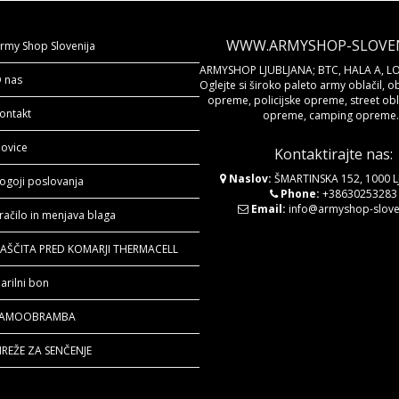
WWW.ARMYSHOP-SLOVENI
rmy Shop Slovenija
ARMYSHOP LJUBLJANA; BTC, HALA A, LO
 nas
Oglejte si široko paleto army oblačil, o
opreme, policijske opreme, street obla
ontakt
opreme, camping opreme..
ovice
Kontaktirajte nas:
Naslov:
ŠMARTINSKA 152, 1000 
ogoji poslovanja
Phone:
+38630253283
Email:
info@armyshop-sloven
račilo in menjava blaga
AŠČITA PRED KOMARJI THERMACELL
arilni bon
SAMOOBRAMBA
REŽE ZA SENČENJE