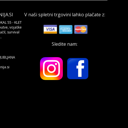
JA.SI
V naši spletni trgovini lahko plačate z:
KAL 55 - KLET
butve, vojaške
čil, survival
.
Sledite nam:
LJUBLJANA
ija.si