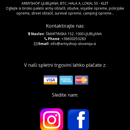
ARMYSHOP LJUBLJANA; BTC, HALA A, LOKAL 55 - KLET
Oglejte si široko paleto army oblačil, obutve, vojaške opreme, policijske
opreme, street oblačil, survival opreme, camping opreme...
Kontaktirajte nas:
Naslov:
ŠMARTINSKA 152, 1000 LJUBLJANA
Phone:
+38630253283
Email:
info@armyshop-slovenija.si
V naši spletni trgovini lahko plačate z:
Sledite nam: