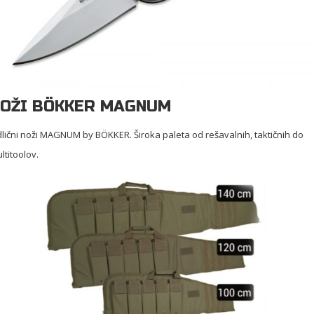
OŽI BÖKKER MAGNUM
lični noži MAGNUM by BÖKKER. Široka paleta od rešavalnih, taktičnih do
ltitoolov.