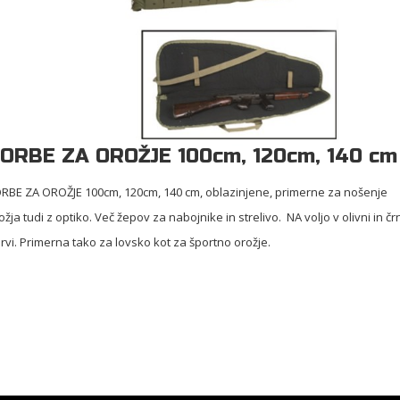
ORBE ZA OROŽJE 100cm, 120cm, 140 cm
RBE ZA OROŽJE 100cm, 120cm, 140 cm, oblazinjene, primerne za nošenje
ožja tudi z optiko. Več žepov za nabojnike in strelivo. NA voljo v olivni in čr
rvi. Primerna tako za lovsko kot za športno orožje.