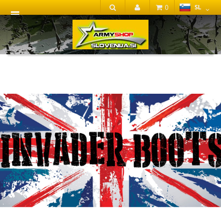
0
SL
IŠČI