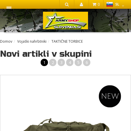
0
SL
IŠČI
Domov
Vojaški nahrbtniki
TAKTIČNE TORBICE
Novi artikli v skupini
1
2
3
4
5
6