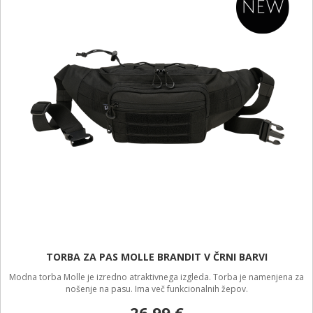
TORBA ZA PAS MOLLE BRANDIT V ČRNI BARVI
Modna torba Molle je izredno atraktivnega izgleda. Torba je namenjena za
nošenje na pasu. Ima več funkcionalnih žepov.
26,99 €