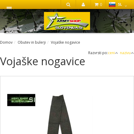
0
SL
IŠČI
Domov
Obutev in bulerji
Vojaške nogavice
Razvrsti po:
ceni
nazivu
Vojaške nogavice