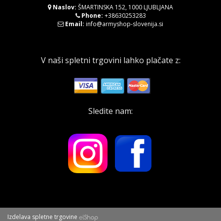
Naslov:
ŠMARTINSKA 152, 1000 LJUBLJANA
Phone:
+38630253283
Email:
info@armyshop-slovenija.si
V naši spletni trgovini lahko plačate z:
Sledite nam:
Izdelava spletne trgovine