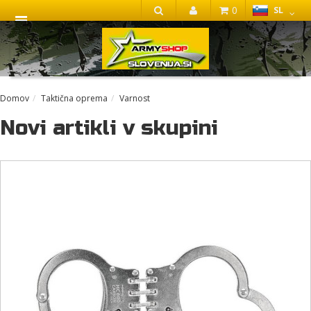
0
SL
IŠČI
Domov
Taktična oprema
Varnost
Novi artikli v skupini