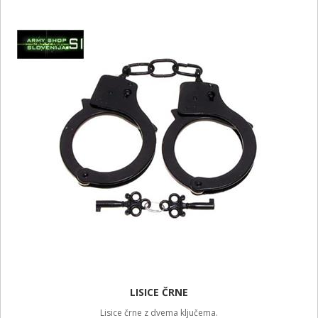
LISICE ČRNE
Lisice črne z dvema ključema.