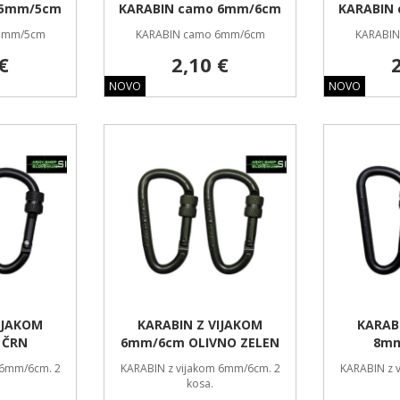
 5mm/5cm
KARABIN camo 6mm/6cm
KARABIN
5mm/5cm
KARABIN camo 6mm/6cm
KARABI
€
2,10 €
NOVO
NOVO
IJAKOM
KARABIN Z VIJAKOM
KARAB
 ČRN
6mm/6cm OLIVNO ZELEN
8mm
 6mm/6cm. 2
KARABIN z vijakom 6mm/6cm. 2
KARABIN z 
kosa.