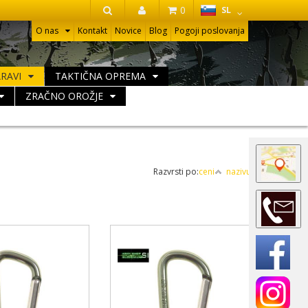
HR
0
SL
IŠČI
O nas
Kontakt
Novice
Blog
Pogoji poslovanja
ARAVI
TAKTIČNA OPREMA
ZRAČNO OROŽJE
Razvrsti po:
ceni
nazivu