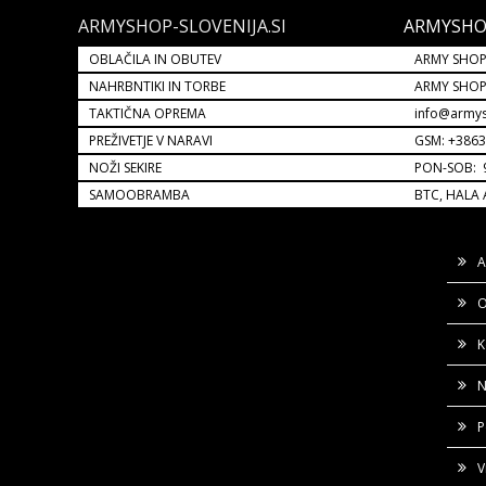
ARMYSHOP-SLOVENIJA.SI
ARMYSHO
OBLAČILA IN OBUTEV
ARMY SHOP
NAHRBNTIKI IN TORBE
ARMY SHO
TAKTIČNA OPREMA
info@armys
PREŽIVETJE V NARAVI
GSM: +386
NOŽI SEKIRE
PON-SOB: 9
SAMOOBRAMBA
BTC, HALA 
A
O
K
N
P
V