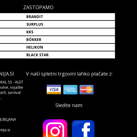
ZASTOPAMO
BRANDIT
SURPLUS
KKS
BÖKKER
HELIKON
BLACK STAR
JA.SI
V naši spletni trgovini lahko plačate z:
KAL 55 - KLET
butve, vojaške
čil, survival
.
Sledite nam:
LJUBLJANA
ija.si