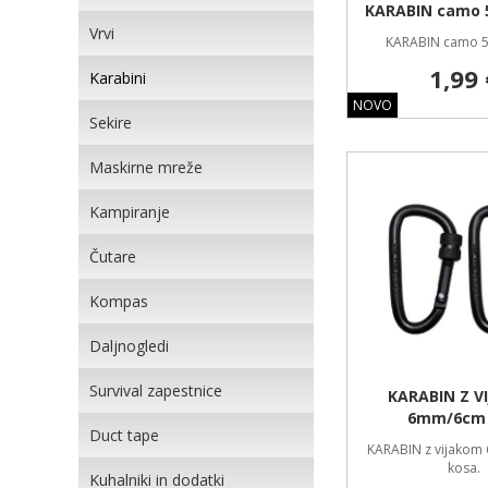
KARABIN camo
Vrvi
KARABIN camo 
1,99 
Karabini
NOVO
Sekire
Maskirne mreže
Kampiranje
Čutare
Kompas
Daljnogledi
Survival zapestnice
KARABIN Z V
6mm/6cm
Duct tape
KARABIN z vijakom
kosa.
Kuhalniki in dodatki