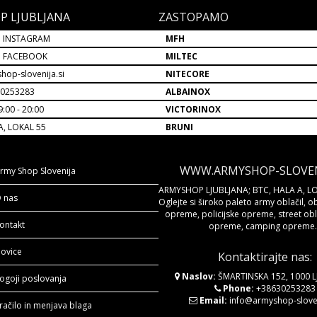
P LJUBLJANA
ZASTOPAMO
 INSTAGRAM
MFH
P FACEBOOK
MILTEC
hop-slovenija.si
NITECORE
30253283
ALBAINOX
:00 - 20:00
VICTORINOX
A, LOKAL 55
BRUNI
WWW.ARMYSHOP-SLOVENI
rmy Shop Slovenija
ARMYSHOP LJUBLJANA; BTC, HALA A, LO
 nas
Oglejte si široko paleto army oblačil, o
opreme, policijske opreme, street obla
ontakt
opreme, camping opreme..
ovice
Kontaktirajte nas:
Naslov:
ŠMARTINSKA 152, 1000 
ogoji poslovanja
Phone:
+38630253283
Email:
info@armyshop-sloven
račilo in menjava blaga