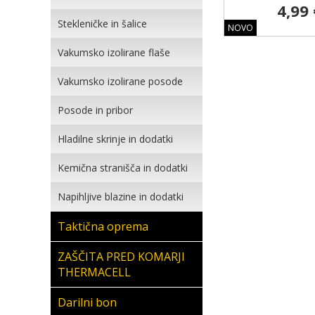
4,99 
Stekleničke in šalice
NOVO
Vakumsko izolirane flaše
Vakumsko izolirane posode
Posode in pribor
Hladilne skrinje in dodatki
Kemična stranišča in dodatki
Napihljive blazine in dodatki
Taktična oprema
ZAŠČITA PRED KOMARJI
THERMACELL
Darilni bon