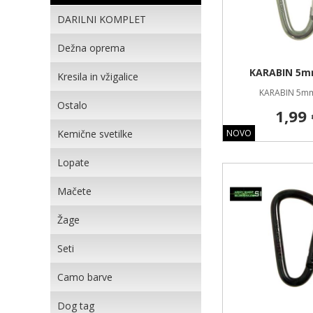
DARILNI KOMPLET
Dežna oprema
KARABIN 5
Kresila in vžigalice
KARABIN 5m
Ostalo
1,99 
Kemične svetilke
NOVO
Lopate
Mačete
Žage
Seti
Camo barve
Dog tag