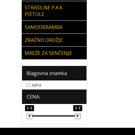
STRAŠILNE P.A.K.
PIŠTOLE
SAMOOBRAMBA
ZRAČNO OROŽJE
MREŽE ZA SENČENJE
Blagovna znamka
MFH
CENA:
0 €
9 €