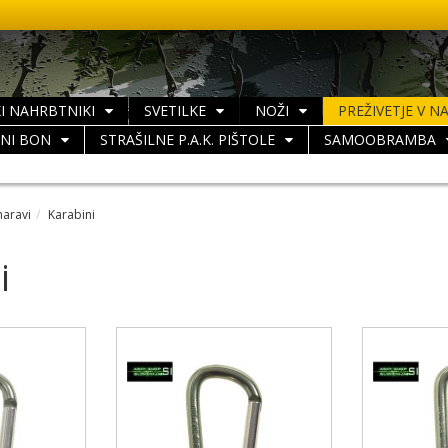
I NAHRBTNIKI
SVETILKE
NOŽI
PREŽIVETJE V N
LNI BON
STRAŠILNE P.A.K. PIŠTOLE
SAMOOBRAMBA
naravi
Karabini
i