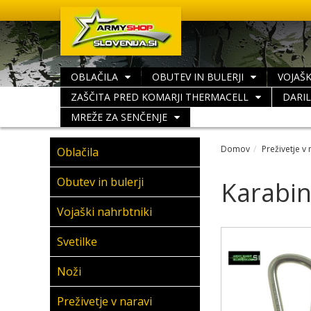
OBLAČILA
OBUTEV IN BULERJI
VOJAŠK
ZAŠČITA PRED KOMARJI THERMACELL
DARI
MREŽE ZA SENČENJE
Domov
Preživetje v 
Oblačila
Obutev in bulerji
Karabin
Vojaški nahrbtniki
Svetilke
Noži
Preživetje v naravi