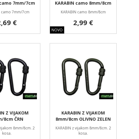
 camo 7mm/7cm
KARABIN camo 8mm/8cm
N camo 7mm/7cm
KARABIN camo 8mm/8cm
2,69 €
2,99 €
NOVO
IN Z VIJAKOM
KARABIN Z VIJAKOM
/8cm ČRN
8mm/8cm OLIVNO ZELEN
vijakom 8mm/8cm. 2
KARABIN z vijakom 8mm/8cm. 2
kosa.
kosa.