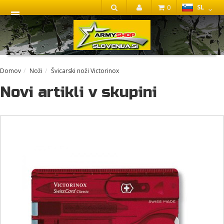
0
SL
IŠČI
Domov
Noži
Švicarski noži Victorinox
Novi artikli v skupini