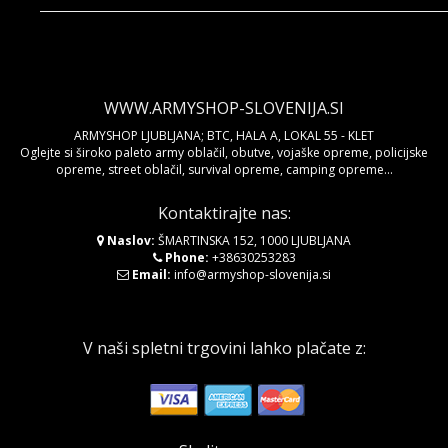
WWW.ARMYSHOP-SLOVENIJA.SI
ARMYSHOP LJUBLJANA; BTC, HALA A, LOKAL 55 - KLET
Oglejte si široko paleto army oblačil, obutve, vojaške opreme, policijske
opreme, street oblačil, survival opreme, camping opreme...
Kontaktirajte nas:
Naslov:
ŠMARTINSKA 152, 1000 LJUBLJANA
Phone:
+38630253283
Email:
info@armyshop-slovenija.si
V naši spletni trgovini lahko plačate z: