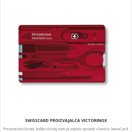
SWISSCARD PROIZVAJALCA VICTORINOX
Presenečeni boste, koliko orodij nam je uspelo spraviti v kartico SwissCard.