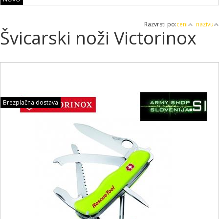
Razvrsti po:
ceni
nazivu
Švicarski noži Victorinox
Brezplačna dostava