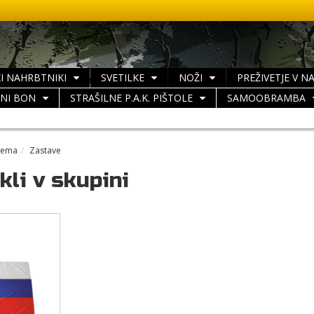
I NAHRBTNIKI
SVETILKE
NOŽI
PREŽIVETJE V N
LNI BON
STRAŠILNE P.A.K. PIŠTOLE
SAMOOBRAMBA
rema
Zastave
kli v skupini