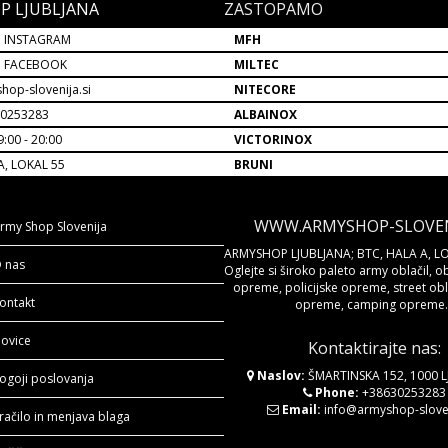
P LJUBLJANA
ZASTOPAMO
 INSTAGRAM
MFH
P FACEBOOK
MILTEC
hop-slovenija.si
NITECORE
30253283
ALBAINOX
:00 - 20:00
VICTORINOX
A, LOKAL 55
BRUNI
WWW.ARMYSHOP-SLOVENI
rmy Shop Slovenija
ARMYSHOP LJUBLJANA; BTC, HALA A, LO
 nas
Oglejte si široko paleto army oblačil, o
opreme, policijske opreme, street obla
ontakt
opreme, camping opreme..
ovice
Kontaktirajte nas:
Naslov:
ŠMARTINSKA 152, 1000 
ogoji poslovanja
Phone:
+38630253283
Email:
info@armyshop-sloven
račilo in menjava blaga