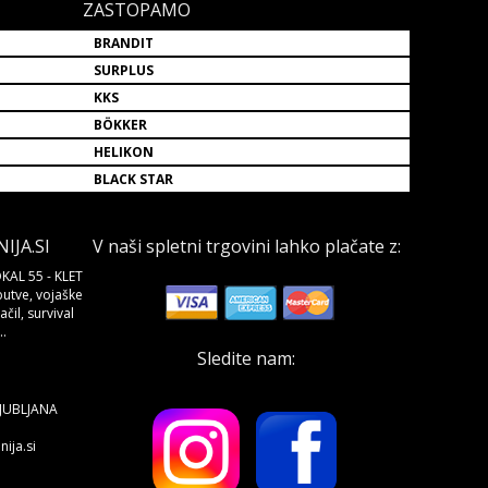
ZASTOPAMO
BRANDIT
SURPLUS
KKS
BÖKKER
HELIKON
BLACK STAR
JA.SI
V naši spletni trgovini lahko plačate z:
KAL 55 - KLET
butve, vojaške
čil, survival
.
Sledite nam:
LJUBLJANA
ija.si