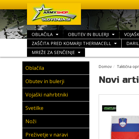
OBLAČILA
OBUTEV IN BULERJI
VOJAŠK
ZAŠČITA PRED KOMARJI THERMACELL
DARI
MREŽE ZA SENČENJE
Domov
Taktična op
Oblačila
Novi arti
Obutev in bulerji
Vojaški nahrbtniki
Svetilke
Noži
Preživetje v naravi