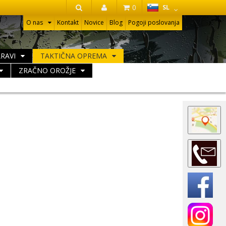
HR
0
SL
IŠČI
O nas
Kontakt
Novice
Blog
Pogoji poslovanja
ARAVI
TAKTIČNA OPREMA
ZRAČNO OROŽJE