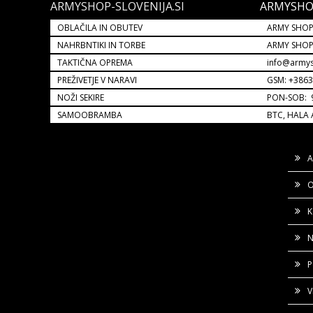
ARMYSHOP-SLOVENIJA.SI
ARMYSHO
OBLAČILA IN OBUTEV
ARMY SHOP
NAHRBNTIKI IN TORBE
ARMY SHO
TAKTIČNA OPREMA
info@armys
PREŽIVETJE V NARAVI
GSM: +386
NOŽI SEKIRE
PON-SOB: 9
SAMOOBRAMBA
BTC, HALA 
A
O
K
N
P
V