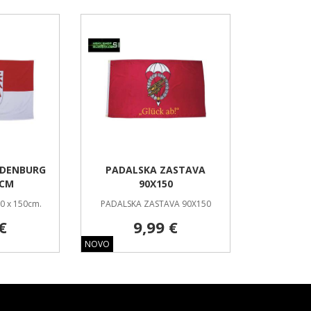
NDENBURG
PADALSKA ZASTAVA
 CM
90X150
90 x 150cm.
PADALSKA ZASTAVA 90X150
€
9,99 €
NOVO