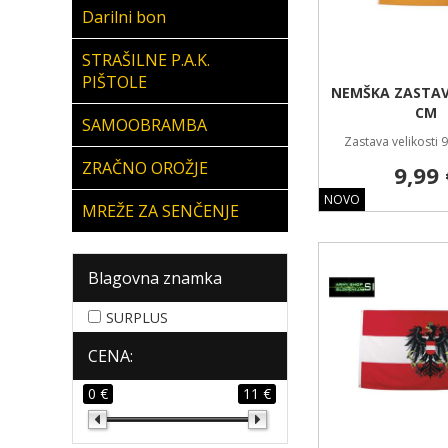
Darilni bon
STRAŠILNE P.A.K.
PIŠTOLE
NEMŠKA ZASTAVA
CM
SAMOOBRAMBA
Zastava velikosti 
ZRAČNO OROŽJE
9,99 
NOVO
MREŽE ZA SENČENJE
Blagovna znamka
SURPLUS
CENA:
0 €
11 €