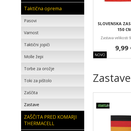
Taktična oprema
Pasovi
SLOVENSKA ZAS
150 C
Varnost
Zastava velikosti 
Taktični jopiči
9,99 
NOVO
Molle žepi
Torbe za orožje
Zastave
Toki za pištolo
Zaščita
Zastave
ZAŠČITA PRED KOMARJI
THERMACELL