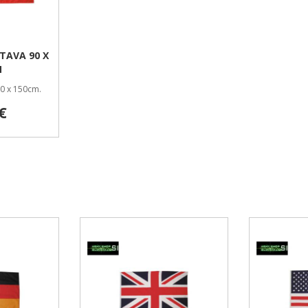
TAVA 90 X
M
90 x 150cm.
€