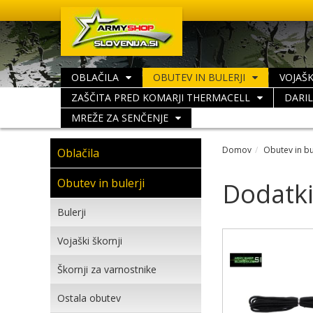
OBLAČILA
OBUTEV IN BULERJI
VOJAŠK
ZAŠČITA PRED KOMARJI THERMACELL
DARI
MREŽE ZA SENČENJE
Domov
Obutev in bu
Oblačila
Obutev in bulerji
Dodatk
Bulerji
Vojaški škornji
Škornji za varnostnike
Ostala obutev