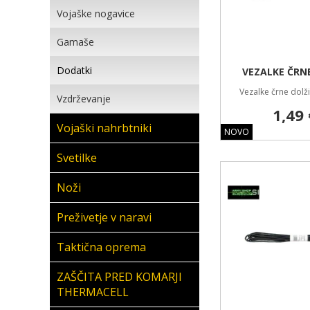
Vojaške nogavice
Gamaše
Dodatki
VEZALKE ČRN
Vezalke črne dolž
Vzdrževanje
1,49 
Vojaški nahrbtniki
NOVO
Svetilke
Noži
Preživetje v naravi
Taktična oprema
ZAŠČITA PRED KOMARJI
THERMACELL