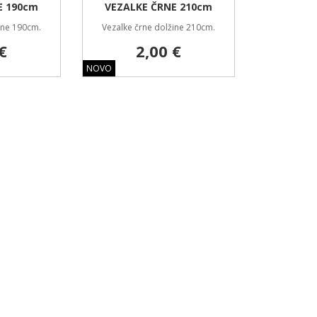
E 190cm
VEZALKE ČRNE 210cm
ine 190cm.
Vezalke črne dolžine 210cm.
€
2,00 €
NOVO