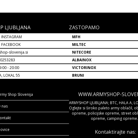
P LJUBLJANA
ZASTOPAMO
 INSTAGRAM
MFH
P FACEBOOK
MILTEC
hop-slovenija.si
NITECORE
30253283
ALBAINOX
:00 - 20:00
VICTORINOX
A, LOKAL 55
BRUNI
WWW.ARMYSHOP-SLOVENI
rmy Shop Slovenija
ARMYSHOP LJUBLJANA; BTC, HALA A, LO
 nas
Oglejte si široko paleto army oblačil, o
opreme, policijske opreme, street obla
ontakt
opreme, camping opreme..
ovice
Kontaktirajte nas: