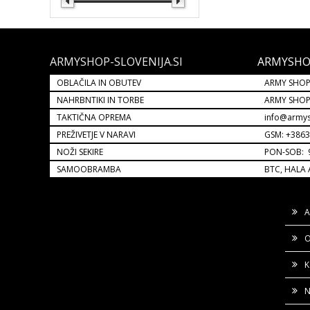
ARMYSHOP-SLOVENIJA.SI
ARMYSHO
OBLAČILA IN OBUTEV
ARMY SHOP
NAHRBNTIKI IN TORBE
ARMY SHO
TAKTIČNA OPREMA
info@armys
PREŽIVETJE V NARAVI
GSM: +386
NOŽI SEKIRE
PON-SOB: 9
SAMOOBRAMBA
BTC, HALA 
A
O
K
N