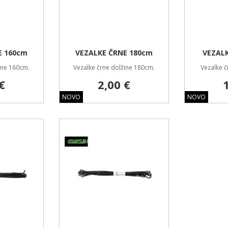
E 160cm
VEZALKE ČRNE 180cm
VEZAL
ine 160cm.
Vezalke črne dolžine 180cm.
Vezalke č
€
2,00 €
NOVO
NOVO