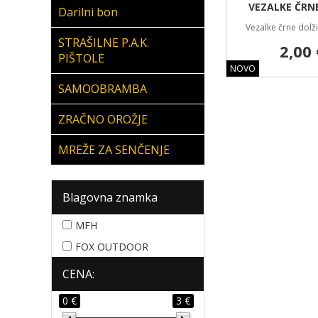
VEZALKE ČRN
Darilni bon
Vezalke črne dolž
STRAŠILNE P.A.K.
2,00 
PIŠTOLE
NOVO
SAMOOBRAMBA
ZRAČNO OROŽJE
MREŽE ZA SENČENJE
Blagovna znamka
MFH
FOX OUTDOOR
CENA:
0 €
3 €