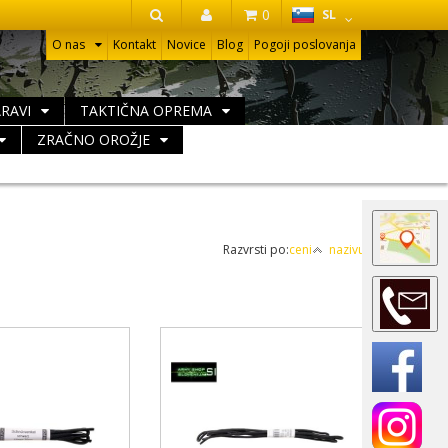
HR
0
SL
IŠČI
O nas
Kontakt
Novice
Blog
Pogoji poslovanja
ARAVI
TAKTIČNA OPREMA
ZRAČNO OROŽJE
Razvrsti po:
ceni
nazivu