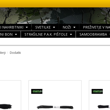
I NAHRBTNIKI
SVETILKE
NOŽI
PREŽIVETJE V N
LNI BON
STRAŠILNE P.A.K. PIŠTOLE
SAMOOBRAMBA
lerji
Dodatki
i