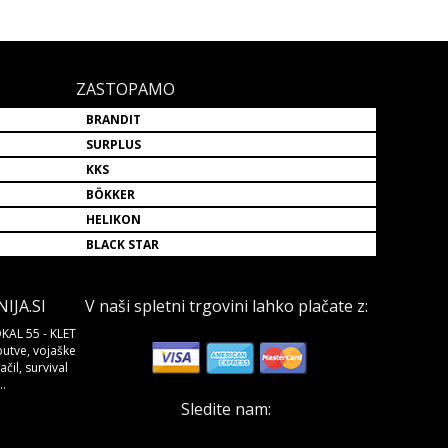
ZASTOPAMO
BRANDIT
SURPLUS
KKS
BÖKKER
HELIKON
BLACK STAR
JA.SI
V naši spletni trgovini lahko plačate z:
KAL 55 - KLET
butve, vojaške
čil, survival
.
Sledite nam: