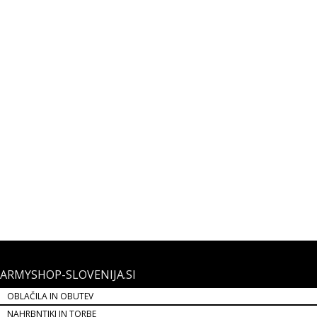
NABOJI ZA ZRAČNO PUŠKO BASIC 500 4,5MM
NABOJI ZA ZRAČNO PUŠKO BASIC 500 4,5MM
8,99 €
NOVO
ARMYSHOP-SLOVENIJA.SI
OBLAČILA IN OBUTEV
NAHRBNTIKI IN TORBE