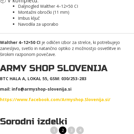
📦 V kompletu:
Daljnogled Walther 4–12×50 CI
Montažni obročki (11 mm)
Imbus ključ
Navodila za uporabo
Walther 4–12×50 CI
je odličen izbor za strelce, ki potrebujejo
zanesljivo, svetlo in natančno optiko z možnostjo osvetlitve in
širokim razponom povečave.
ARMY SHOP SLOVENIJA
BTC HALA A, LOKAL 55, GSM: 030/253-283
mail: info@armyshop-slovenija.si
https://www.facebook.com/Armyshop.Slovenija.si/
Sorodni izdelki
1
2
3
4