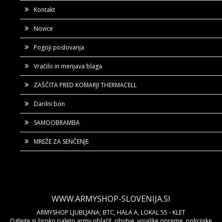
Kontakt
Novice
Pogoji poslovanja
Vračilo in menjava blaga
ZAŠČITA PRED KOMARJI THERMACELL
Darilni bon
SAMOOBRAMBA
MREŽE ZA SENČENJE
WWW.ARMYSHOP-SLOVENIJA.SI
ARMYSHOP LJUBLJANA; BTC, HALA A, LOKAL 55 - KLET
Oglejte si široko paleto army oblačil, obutve, vojaške opreme, policijske