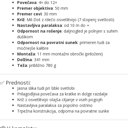
Povečava
: 4× do 12×
Premer objektiva
: 50 mm
Premer cevi
: 30 mm
Križ
: Mil-Dot z rdečo osvetlitvijo (7 stopenj svetlosti)
Nastavljiva paralaksa
: od 10 m do ∞
Odpornost na rošenje
: daljnogled je polnjen s suhim
dušikom
Odpornost na povratni sunek
: primeren tudi za
močnejše kalibre
Montaža
: 11 mm montažni obročki (priloženi)
Dolžina
: 341 mm
Teža
: približno 780 g
✅ Prednosti:
Jasna slika tudi pri šibki svetlobi
Prilagodljiva povečava za kratke in dolge razdalje
Križ z osvetlitvijo olajša ciljanje v vseh pogojih
Nastavljiva paralaksa za popolno ostrino
Trpežna konstrukcija, odporna na povratne sunke