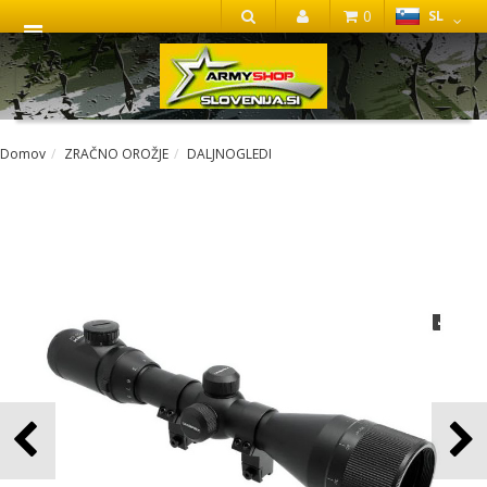
0
SL
IŠČI
Domov
ZRAČNO OROŽJE
DALJNOGLEDI