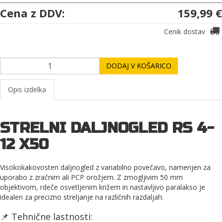
Cena z DDV:
159,99 €
Cenik dostav
DODAJ V KOŠARICO
Opis izdelka
STRELNI DALJNOGLED RS 4-
12 X50
Visokokakovosten daljnogled z variabilno povečavo, namenjen za
uporabo z zračnim ali PCP orožjem. Z zmogljivim 50 mm
objektivom, rdeče osvetljenim križem in nastavljivo paralakso je
idealen za precizno streljanje na različnih razdaljah.
📌 Tehnične lastnosti: