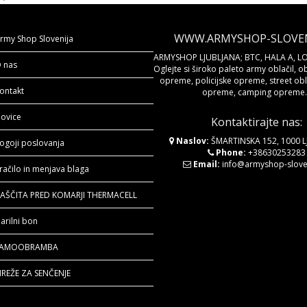
WWW.ARMYSHOP-SLOVENI
rmy Shop Slovenija
ARMYSHOP LJUBLJANA; BTC, HALA A, LO
 nas
Oglejte si široko paleto army oblačil, o
opreme, policijske opreme, street obla
ontakt
opreme, camping opreme..
ovice
Kontaktirajte nas:
Naslov:
ŠMARTINSKA 152, 1000 
ogoji poslovanja
Phone:
+38630253283
Email:
info@armyshop-sloven
račilo in menjava blaga
AŠČITA PRED KOMARJI THERMACELL
arilni bon
SAMOOBRAMBA
REŽE ZA SENČENJE