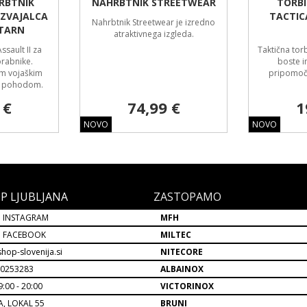
RBTNIK
NAHRBTNIK STREETWEAR
TORBI
IZVAJALCA
TACTIC
Nahrbtnik Streetwear je izredno
KTARN
atraktivnega izgleda.
ssault II za
Taktična tor
rabnike.
boste i
im vojaškim
pripomočk
im pohodom.
 €
74,99 €
1
NOVO
NOVO
P LJUBLJANA
ZASTOPAMO
 INSTAGRAM
MFH
P FACEBOOK
MILTEC
hop-slovenija.si
NITECORE
30253283
ALBAINOX
:00 - 20:00
VICTORINOX
A, LOKAL 55
BRUNI