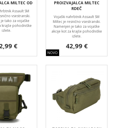
ALCA MILTEC OD
PROIZVAJALCA MILTEC
RDEČ
hrbtnik Assault SM
esnično vsestranski.
Vojaški nahrbtnik Assault SM
je tako za vojaške
Miltec je resnično vsestranski.
za krajše pohodniške
Namenjen je tako za vojaške
izlete.
akcije kot za krajše pohodniške
izlete.
2,99 €
42,99 €
NOVO