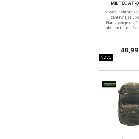
MILTEC AT-D
Vojaški nahrbtnik A
zahtevnejše upo
Namenjen je daljš
akcijam ter daljš
48,99
NOVO