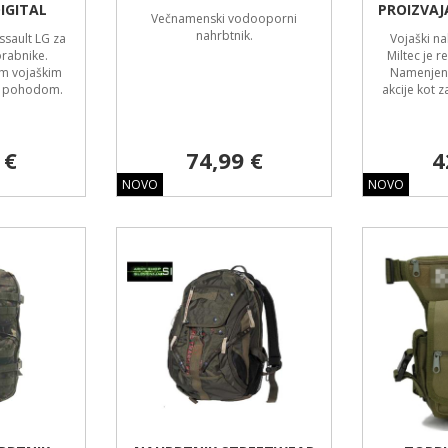
IGITAL
PROIZVAJ
Večnamenski vodooporni
nahrbtnik.
ssault LG za
Vojaški na
rabnike.
Miltec je r
im vojaškim
Namenjen 
im pohodom.
akcije kot 
 €
74,99 €
4
NOVO
NOVO