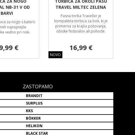
CA ZA NOGO
TORBICA ZA OKOLI PASU
AL NB-31 V OD
TRAVEL MILTEC ZELENA
BARVI
Pasna torba Traveller je
kompaktna torbica za bok, ki je
bica za nogo s katero
primerna za krajša potovanja,
meli najnujnejše
obiske festivalov ali pohode.
e vedno pri roki.
9,99 €
16,99 €
NOVO
ZASTOPAMO
BRANDIT
SURPLUS
KKS
BÖKKER
HELIKON
BLACK STAR