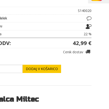
S140020
delek
ju
a
22 %
DDV:
42,99 €
Cenik dostav
DODAJ V KOŠARICO
alca Miltec