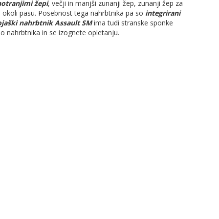
notranjimi žepi
, večji in manjši zunanji žep, zunanji žep za
 okoli pasu. Posebnost tega nahrbtnika pa so
integrirani
jaški nahrbtnik Assault SM
ima tudi stranske sponke
no nahrbtnika in se izognete opletanju.