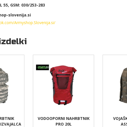
 55, GSM: 030/253-283
op-slovenija.si
ok.com/Armyshop.Slovenija.si/
izdelki
RBTNIK
VODOOPORNI NAHRBTNIK
VOJAŠ
IZVAJALCA
PRO 20L
AS