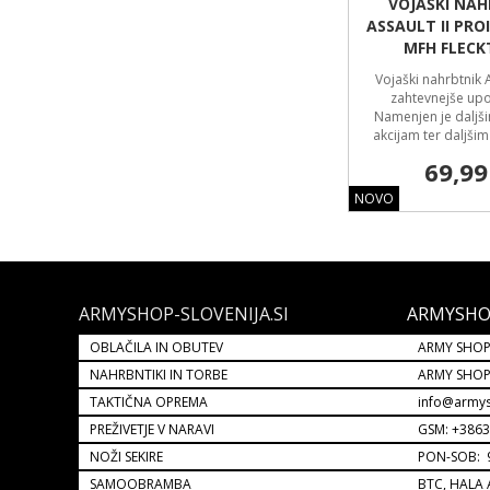
VOJAŠKI NAH
ASSAULT II PRO
MFH FLEC
Vojaški nahrbtnik A
zahtevnejše upo
Namenjen je daljš
akcijam ter daljš
69,99
NOVO
ARMYSHOP-SLOVENIJA.SI
ARMYSHO
OBLAČILA IN OBUTEV
ARMY SHOP
NAHRBNTIKI IN TORBE
ARMY SHO
TAKTIČNA OPREMA
info@armys
PREŽIVETJE V NARAVI
GSM: +386
NOŽI SEKIRE
PON-SOB: 9
SAMOOBRAMBA
BTC, HALA 