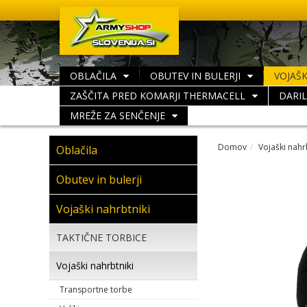
OBLAČILA
OBUTEV IN BULERJI
VOJAŠK
ZAŠČITA PRED KOMARJI THERMACELL
DARI
MREŽE ZA SENČENJE
Domov
Vojaški nahr
Oblačila
Obutev in bulerji
Vojaški nahrbtniki
TAKTIČNE TORBICE
Vojaški nahrbtniki
Transportne torbe