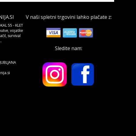
JA.SI
V naši spletni trgovini lahko plačate z:
KAL 55 - KLET
butve, vojaške
čil, survival
.
Sledite nam:
LJUBLJANA
ija.si