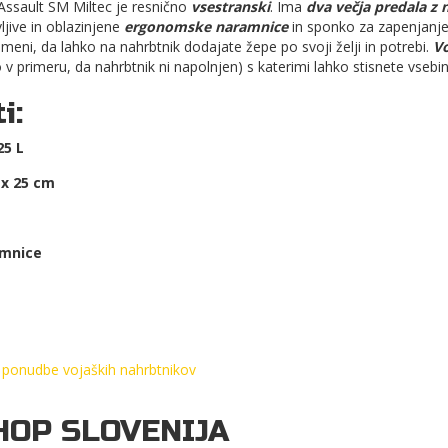
ssault SM Miltec je resnično
vsestranski
. Ima
dva večja predala z 
ljive in oblazinjene
ergonomske naramnice
in sponko za zapenjanje
omeni, da lahko na nahrbtnik dodajate žepe po svoji želji in potrebi.
Vo
o v primeru, da nahrbtnik ni napolnjen) s katerimi lahko stisnete vsebi
i:
25 L
 x 25 cm
mnice
 ponudbe vojaških nahrbtnikov
HOP SLOVENIJA