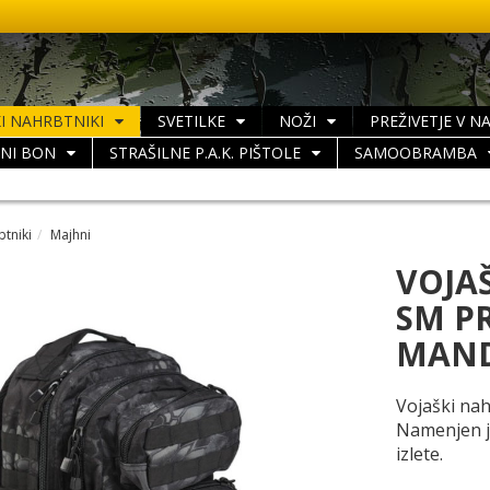
I NAHRBTNIKI
SVETILKE
NOŽI
PREŽIVETJE V N
LNI BON
STRAŠILNE P.A.K. PIŠTOLE
SAMOOBRAMBA
btniki
Majhni
VOJA
SM P
MAND
Vojaški nah
Namenjen je
izlete.