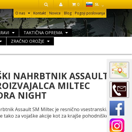
HR
0
SL
IŠČI
O nas
Kontakt
Novice
Blog
Pogoji poslovanja
ARAVI
TAKTIČNA OPREMA
ZRAČNO OROŽJE
ŠKI NAHRBTNIK ASSAULT
ROIZVAJALCA MILTEC
RA NIGHT
rbtnik Assault SM Miltec je resnično vsestranski.
 tako za vojaške akcije kot za krajše pohodniške