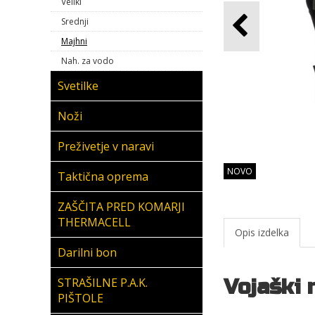
Veliki
Srednji
Majhni
Nah. za vodo
Svetilke
Noži
Preživetje v naravi
NOVO
Taktična oprema
ZAŠČITA PRED KOMARJI
THERMACELL
Opis izdelka
Darilni bon
Vojaški 
STRAŠILNE P.A.K.
PIŠTOLE