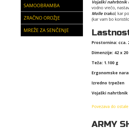
Vojaški nahrbtnik
A
SAMOOBRAMBA
vodno vrečo, nastav
Molle trakci
, kar p
ZRAČNO OROŽJE
(kar vam bo koristil
MREŽE ZA SENČENJE
Lastnost
Prostornina: cca. 
Dimenzije: 42 x 20
Teža: 1.100 g
Ergonomske nara
Izredno trpežen
Vojaški nahrtbnik
Povezava do ostale
ARMY S