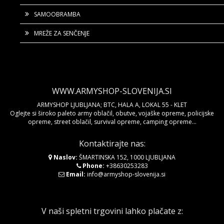
SAMOOBRAMBA
MREŽE ZA SENČENJE
WWW.ARMYSHOP-SLOVENIJA.SI
ARMYSHOP LJUBLJANA; BTC, HALA A, LOKAL 55 - KLET
Oglejte si široko paleto army oblačil, obutve, vojaške opreme, policijske
opreme, street oblačil, survival opreme, camping opreme...
Kontaktirajte nas:
Naslov:
ŠMARTINSKA 152, 1000 LJUBLJANA
Phone:
+38630253283
Email:
info@armyshop-slovenija.si
V naši spletni trgovini lahko plačate z: