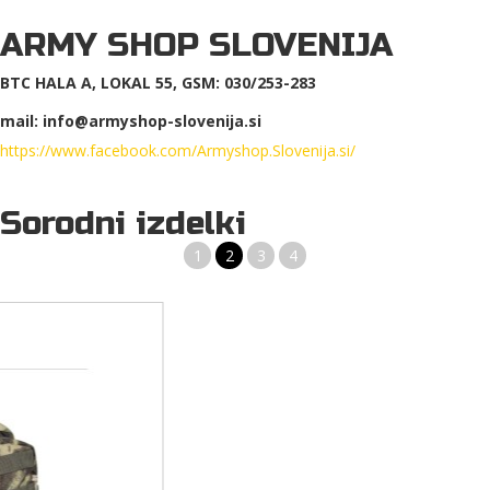
ARMY SHOP SLOVENIJA
BTC HALA A, LOKAL 55, GSM: 030/253-283
mail: info@armyshop-slovenija.si
https://www.facebook.com/Armyshop.Slovenija.si/
Sorodni izdelki
1
2
3
4
VOJAŠKI NAHRBTNIK MOUNTAIN 30L MFH KLASIK
Odličen vojaški nahrbtnik Mountain proizvajalca MFH. Prijeten nahrbtnik za
enodnevne pohode ali sprehode. Gre za klasičen retro model.
74,99 €
NOVO