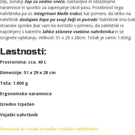
žep, zunanji
žep za vodno vrečo
, nastavljive in oblazinjene
naramnice in sponko za zapenjanje okoli pasu. Posebnost tega
nahrbtnika pa so
integrirani Molle trakci
, kar pomeni, da lahko na
nahrbtnik
dodajate žepe po svoji želji in potrebi
. Nahrbtnik ima tudi
stranske sponke (kar vam bo koristilo v primeru, da nahrbtnik ni
napolnjen) s katerimi
lahko stisnete vsebino nahrbtnika
in se
izognete opletanju. Velikost: 51 x 29 x 28cm. Težak je samo 1.600g.
Lastnosti:
Prostornina: cca. 40 L
Dimenzije: 51 x 29 x 28 cm
Teža: 1.600 g
Ergonomske naramnice
Izredno trpežen
Vojaški nahrtbnik
Povezava do ostale ponudbe vojaških nahrbtnikov