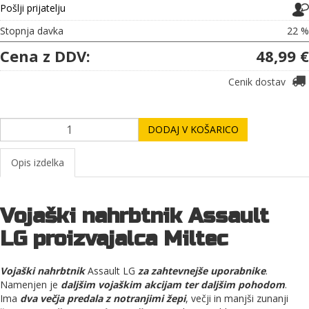
Pošlji prijatelju
Stopnja davka
22 %
Cena z DDV:
48,99 €
Cenik dostav
DODAJ V KOŠARICO
Opis izdelka
Vojaški nahrbtnik Assault
LG proizvajalca Miltec
Vojaški nahrbtnik
Assault LG
za zahtevnejše uporabnike
.
Namenjen je
daljšim vojaškim akcijam ter daljšim pohodom
.
Ima
dva večja predala z notranjimi žepi
, večji in manjši zunanji