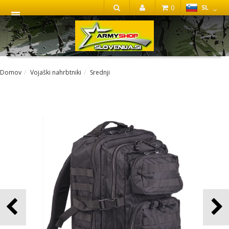
0
SL
IŠČI
Domov
Vojaški nahrbtniki
Srednji