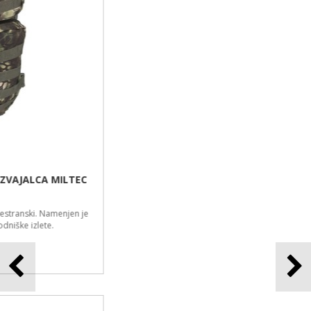
VOJAŠKI NAHRBTNIK MOUNTAIN 30L MFH V FLECKTARN
BARVI
Odličen vojaški nahrbtnik Mountain proizvajalca MFH. Prijeten nahrbtnik za
enodnevne pohode ali sprehode.
56,99 €
NOVO