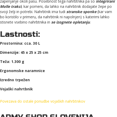
zapenjanje okoli pasu. Posebnost tega nahrbtnika pa so
integrirani
Molle trakci
, kar pomeni, da lahko na nahrbtnik dodajate žepe po
svoji želji in potrebi. Nahrbtnik ima tudi
stranske sponke
(kar vam
bo koristilo v primeru, da nahrbtnik ni napolnjen) s katerimi lahko
stisnete vsebino nahrbtnika in
se izognete opletanju
.
Lastnosti:
Prostornina: cca. 30 L
Dimenzije: 45 x 25 x 25 cm
Teža: 1.300 g
Ergonomske naramnice
Izredno trpežen
Vojaški nahrtbnik
Povezava do ostale ponudbe vojaških nahrbtnikov