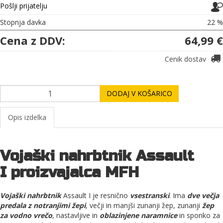
Pošlji prijatelju
Stopnja davka
22 %
Cena z DDV:
64,99 €
Cenik dostav
DODAJ V KOŠARICO
Opis izdelka
Vojaški nahrbtnik Assault
I proizvajalca MFH
Vojaški nahrbtnik
Assault I je resnično
vsestranski
. Ima
dve večja
predala z notranjimi žepi
, večji in manjši zunanji žep, zunanji
žep
za vodno vrečo
, nastavljive in
oblazinjene naramnice
in sponko za