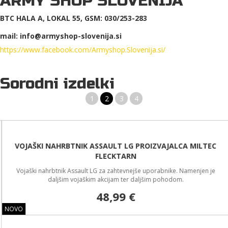
ARMY SHOP SLOVENIJA
BTC HALA A, LOKAL 55, GSM: 030/253-283
mail: info@armyshop-slovenija.si
https://www.facebook.com/Armyshop.Slovenija.si/
Sorodni izdelki
1
2
3
4
VOJAŠKI NAHRBTNIK ASSAULT LG PROIZVAJALCA MILTEC
FLECKTARN
Vojaški nahrbtnik Assault LG za zahtevnejše uporabnike. Namenjen je
daljšim vojaškim akcijam ter daljšim pohodom.
48,99 €
NOVO