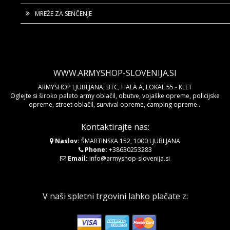
MREŽE ZA SENČENJE
WWW.ARMYSHOP-SLOVENIJA.SI
ARMYSHOP LJUBLJANA; BTC, HALA A, LOKAL 55 - KLET
Oglejte si široko paleto army oblačil, obutve, vojaške opreme, policijske
opreme, street oblačil, survival opreme, camping opreme...
Kontaktirajte nas:
Naslov:
ŠMARTINSKA 152, 1000 LJUBLJANA
Phone:
+38630253283
Email:
info@armyshop-slovenija.si
V naši spletni trgovini lahko plačate z: