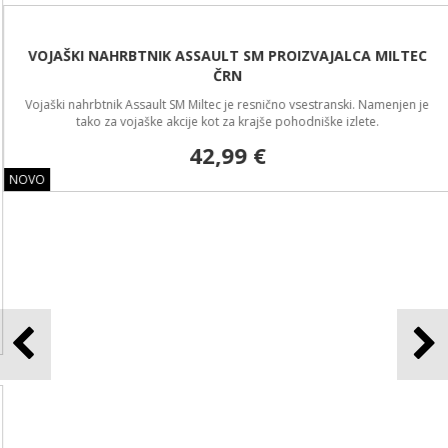
VOJAŠKI NAHRBTNIK ASSAULT SM PROIZVAJALCA MILTEC
ČRN
Vojaški nahrbtnik Assault SM Miltec je resnično vsestranski. Namenjen je
tako za vojaške akcije kot za krajše pohodniške izlete.
42,99 €
NOVO