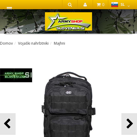
0
SL
IŠČI
Domov
Vojaški nahrbtniki
Majhni