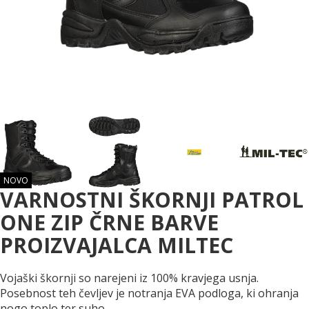
NOVO
VARNOSTNI ŠKORNJI PATROL
ONE ZIP ČRNE BARVE
PROIZVAJALCA MILTEC
Vojaški škornji so narejeni iz 100% kravjega usnja.
Posebnost teh čevljev je notranja EVA podloga, ki ohranja
nogo toplo ter suho.