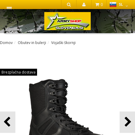
0
SL
IŠČI
Domov
Obutev in bulerji
Vojaški škornji
Brezplačna dostava