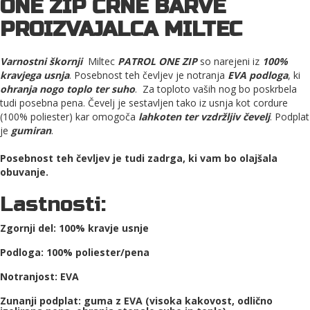
ONE ZIP ČRNE BARVE
PROIZVAJALCA MILTEC
Varnostni škornji
Miltec
PATROL ONE ZIP
so narejeni iz
100%
kravjega usnja
. Posebnost teh čevljev je notranja
EVA podloga
, ki
ohranja nogo toplo ter suho
. Za toploto vaših nog bo poskrbela
tudi posebna pena. Čevelj je sestavljen tako iz usnja kot cordure
(100% poliester) kar omogoča
lahkoten ter vzdržljiv čevelj
. Podplat
je
gumiran
.
Posebnost teh čevljev je tudi zadrga, ki vam bo olajšala
obuvanje.
Lastnosti:
Zgornji del: 100% kravje usnje
Podloga: 100% poliester/pena
Notranjost: EVA
Zunanji podplat: guma z EVA (visoka kakovost, odlično