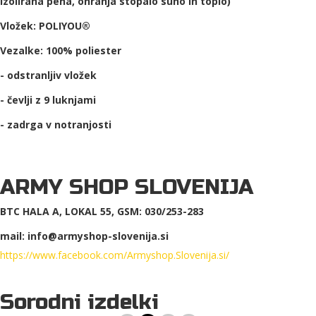
izolirana pena, ohranja stopalo suho in toplo)
Vložek: POLIYOU®
Vezalke: 100% poliester
- odstranljiv vložek
- čevlji z 9 luknjami
- zadrga v notranjosti
ARMY SHOP SLOVENIJA
BTC HALA A, LOKAL 55, GSM: 030/253-283
mail: info@armyshop-slovenija.si
https://www.facebook.com/Armyshop.Slovenija.si/
Sorodni izdelki