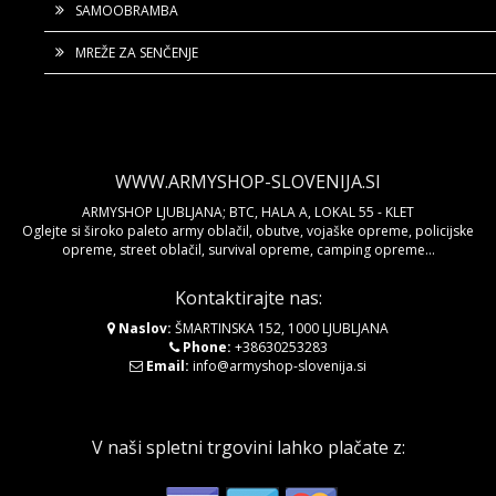
SAMOOBRAMBA
MREŽE ZA SENČENJE
WWW.ARMYSHOP-SLOVENIJA.SI
ARMYSHOP LJUBLJANA; BTC, HALA A, LOKAL 55 - KLET
Oglejte si široko paleto army oblačil, obutve, vojaške opreme, policijske
opreme, street oblačil, survival opreme, camping opreme...
Kontaktirajte nas:
Naslov:
ŠMARTINSKA 152, 1000 LJUBLJANA
Phone:
+38630253283
Email:
info@armyshop-slovenija.si
V naši spletni trgovini lahko plačate z: