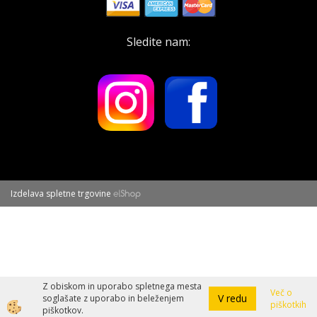
Sledite nam:
Izdelava spletne trgovine
Z obiskom in uporabo spletnega mesta
Več o
V redu
soglašate z uporabo in beleženjem
piškotkih
piškotkov.