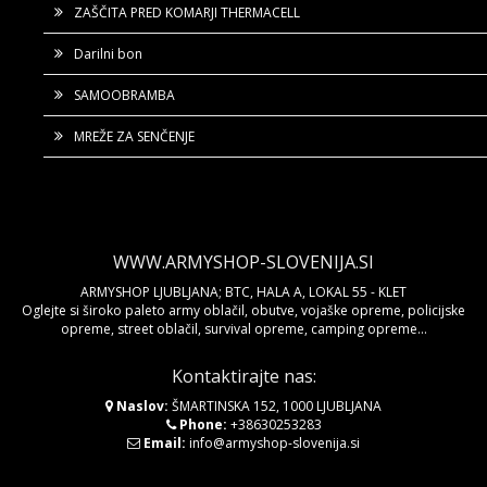
ZAŠČITA PRED KOMARJI THERMACELL
Darilni bon
SAMOOBRAMBA
MREŽE ZA SENČENJE
WWW.ARMYSHOP-SLOVENIJA.SI
ARMYSHOP LJUBLJANA; BTC, HALA A, LOKAL 55 - KLET
Oglejte si široko paleto army oblačil, obutve, vojaške opreme, policijske
opreme, street oblačil, survival opreme, camping opreme...
Kontaktirajte nas:
Naslov:
ŠMARTINSKA 152, 1000 LJUBLJANA
Phone:
+38630253283
Email:
info@armyshop-slovenija.si