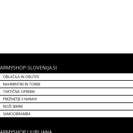
MASKIRNI ŠAL AT DIGITAL
Maskirni šal.
4,90 €
NOVO
ARMYSHOP-SLOVENIJA.SI
OBLAČILA IN OBUTEV
NAHRBNTIKI IN TORBE
TAKTIČNA OPREMA
PREŽIVETJE V NARAVI
NOŽI SEKIRE
SAMOOBRAMBA
ARMYSHOP LJUBLJANA