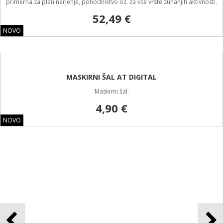
JAKNA SOFTSHELL EXTREME BLACK STAR TACTICAL V
MULTICAM BARVI
Navdušeni boste! Hoteli jo boste imeti! Jakna Softshell Black Star Tactical je
primerna za planinarjenje, pohodništvo oz. za vse vrste zunanjih aktivnosti.
52,49 €
NOVO