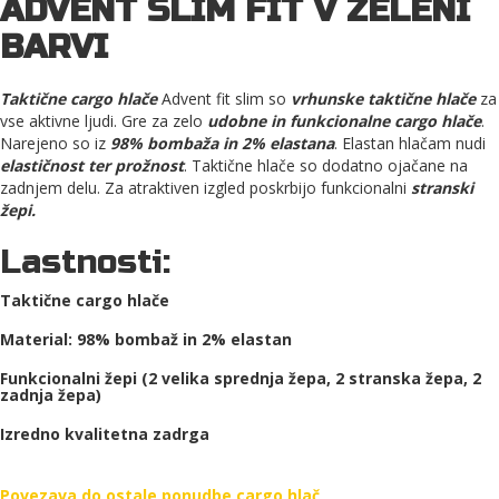
ADVENT SLIM FIT V ZELENI
BARVI
Taktične cargo hlače
Advent fit slim so
vrhunske taktične hlače
za
vse aktivne ljudi. Gre za zelo
udobne in funkcionalne cargo hlače
.
Narejeno so iz
98% bombaža in 2% elastana
. Elastan hlačam nudi
elastičnost ter prožnost
. Taktične hlače so dodatno ojačane na
zadnjem delu. Za atraktiven izgled poskrbijo funkcionalni
stranski
žepi.
Lastnosti:
Taktične cargo hlače
Material: 98% bombaž in 2% elastan
Funkcionalni žepi (2 velika sprednja žepa, 2 stranska žepa, 2
zadnja žepa)
Izredno kvalitetna zadrga
Povezava do ostale ponudbe cargo hlač