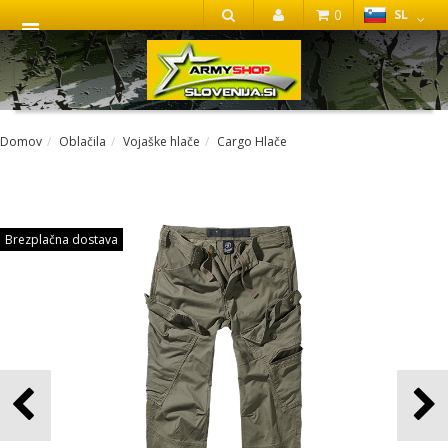
0
SL
IŠČI
Domov
Oblačila
Vojaške hlače
Cargo Hlače
Brezplačna dostava