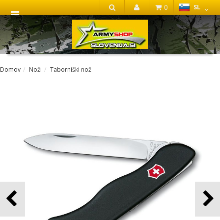
0
SL
IŠČI
Domov
Noži
Taborniški nož