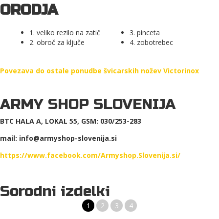
ORODJA
1. veliko rezilo na zatič
3. pinceta
2. obroč za ključe
4. zobotrebec
Povezava do ostale ponudbe švicarskih nožev Victorinox
ARMY SHOP SLOVENIJA
BTC HALA A, LOKAL 55, GSM: 030/253-283
mail: info@armyshop-slovenija.si
https://www.facebook.com/Armyshop.Slovenija.si/
Sorodni izdelki
1
2
3
4