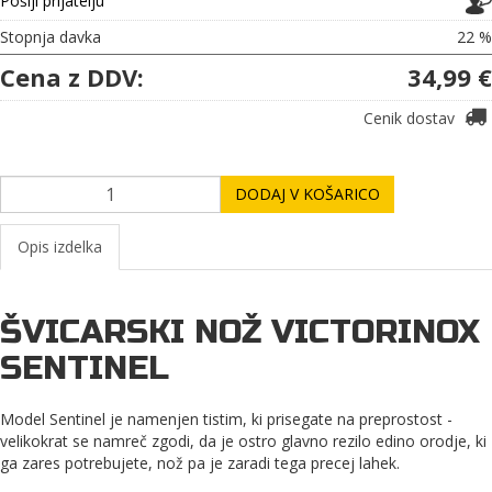
Pošlji prijatelju
Stopnja davka
22 %
Cena z DDV:
34,99 €
Cenik dostav
DODAJ V KOŠARICO
Opis izdelka
ŠVICARSKI NOŽ VICTORINOX
SENTINEL
Model Sentinel je namenjen tistim, ki prisegate na preprostost -
velikokrat se namreč zgodi, da je ostro glavno rezilo edino orodje, ki
ga zares potrebujete, nož pa je zaradi tega precej lahek.