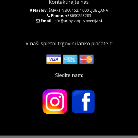
Kontaktirajte nas:
Naslov:
ŠMARTINSKA 152, 1000 LJUBLJANA
Phone:
+38630253283
Email:
info@armyshop-slovenija.si
V naši spletni trgovini lahko plačate z:
Sledite nam: