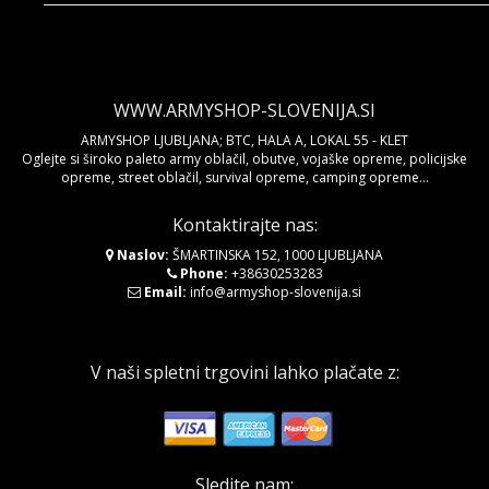
WWW.ARMYSHOP-SLOVENIJA.SI
ARMYSHOP LJUBLJANA; BTC, HALA A, LOKAL 55 - KLET
Oglejte si široko paleto army oblačil, obutve, vojaške opreme, policijske
opreme, street oblačil, survival opreme, camping opreme...
Kontaktirajte nas:
Naslov:
ŠMARTINSKA 152, 1000 LJUBLJANA
Phone:
+38630253283
Email:
info@armyshop-slovenija.si
V naši spletni trgovini lahko plačate z:
Sledite nam: