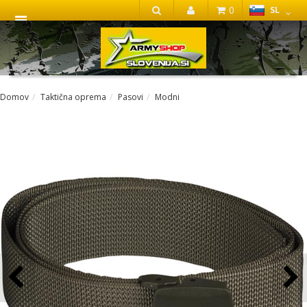
0
SL
IŠČI
Domov
Taktična oprema
Pasovi
Modni