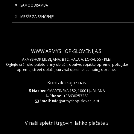
SAMOOBRAMBA
MREŽE ZA SENČENJE
WWW.ARMYSHOP-SLOVENIJA.SI
ARMYSHOP LJUBLJANA; BTC, HALA A, LOKAL 55 - KLET
Oglejte si široko paleto army oblačil, obutve, vojaške opreme, policijske
opreme, street oblačil, survival opreme, camping opreme...
Kontaktirajte nas:
Naslov:
ŠMARTINSKA 152, 1000 LJUBLJANA
Phone:
+38630253283
Email:
info@armyshop-slovenija.si
V naši spletni trgovini lahko plačate z: