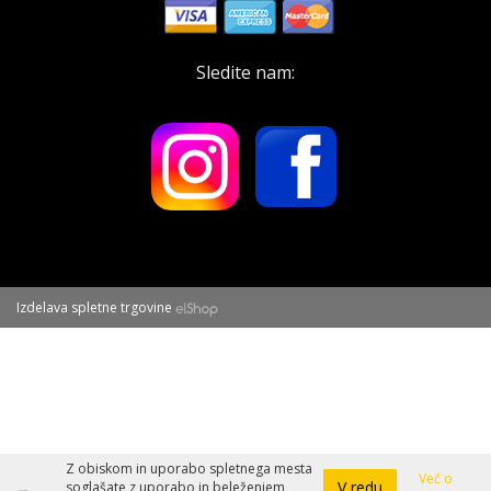
Sledite nam:
Izdelava spletne trgovine
Z obiskom in uporabo spletnega mesta
Več o
V redu
soglašate z uporabo in beleženjem