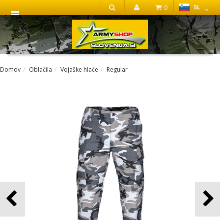
0
SL
IŠČI
Domov
Oblačila
Vojaške hlače
Regular