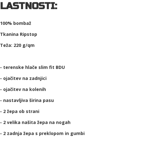
LASTNOSTI:
100% bombaž
Tkanina Ripstop
Teža: 220 g/qm
- terenske hlače slim fit BDU
- ojačitev na zadnjici
- ojačitev na kolenih
- nastavljiva širina pasu
- 2 žepa ob strani
- 2 velika našita žepa na nogah
- 2 zadnja žepa s preklopom in gumbi