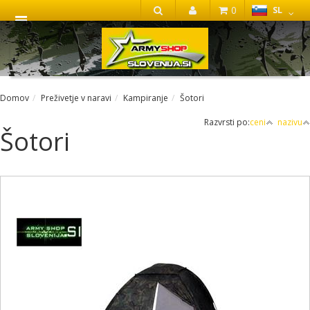
0
SL
IŠČI
Domov
Preživetje v naravi
Kampiranje
Šotori
Razvrsti po:
ceni
nazivu
Šotori