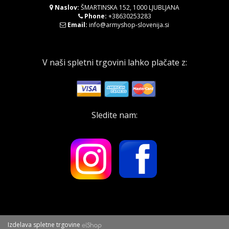
Naslov:
ŠMARTINSKA 152, 1000 LJUBLJANA
Phone:
+38630253283
Email:
info@armyshop-slovenija.si
V naši spletni trgovini lahko plačate z:
Sledite nam:
Izdelava spletne trgovine