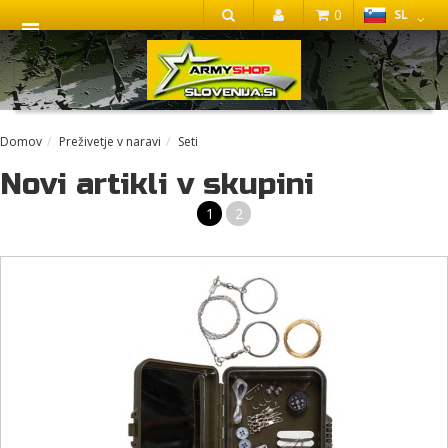
0
SL
IŠČI
Domov
Preživetje v naravi
Seti
Novi artikli v skupini
1
2