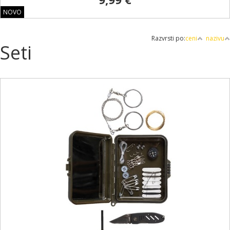
NOVO
Razvrsti po:
ceni
nazivu
Seti