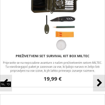
PREŽIVETVENI SET SURVIVAL KIT BOX MILTEC
Pripravite se na nepozabne avanture z našim preživetvenim setom MILTEC.
Ta vseobsegajoč paket je zasnovan za vse, ki ljubijo naravo in želijo biti
pripravljeni na vse izzive, ki jih lahko prinesejo zunanje razmere.
19,99 €
NOVO