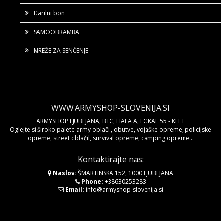
Darilni bon
SAMOOBRAMBA
MREŽE ZA SENČENJE
WWW.ARMYSHOP-SLOVENIJA.SI
ARMYSHOP LJUBLJANA; BTC, HALA A, LOKAL 55 - KLET
Oglejte si široko paleto army oblačil, obutve, vojaške opreme, policijske
opreme, street oblačil, survival opreme, camping opreme...
Kontaktirajte nas:
Naslov:
ŠMARTINSKA 152, 1000 LJUBLJANA
Phone:
+38630253283
Email:
info@armyshop-slovenija.si