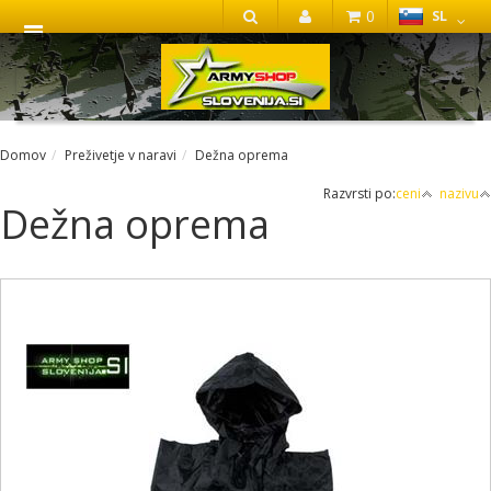
0
SL
IŠČI
Domov
Preživetje v naravi
Dežna oprema
Razvrsti po:
ceni
nazivu
Dežna oprema