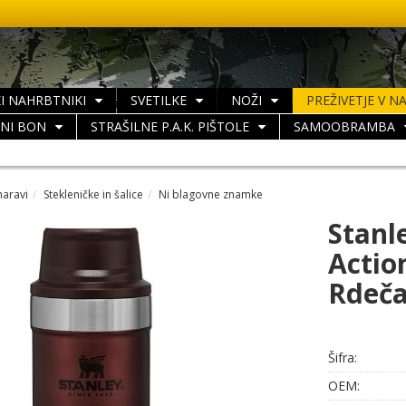
I NAHRBTNIKI
SVETILKE
NOŽI
PREŽIVETJE V N
LNI BON
STRAŠILNE P.A.K. PIŠTOLE
SAMOOBRAMBA
naravi
Stekleničke in šalice
Ni blagovne znamke
Stanl
Actio
Rdeča
Šifra:
OEM: