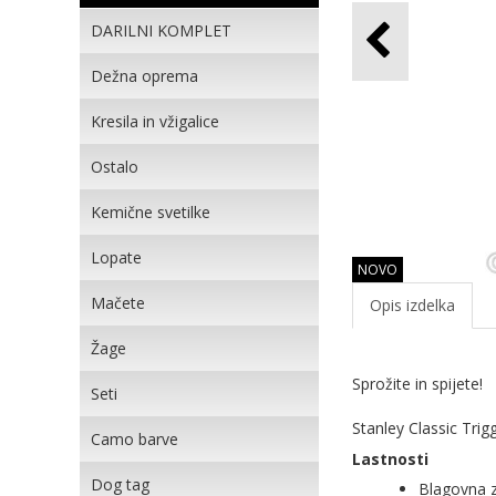
DARILNI KOMPLET
Dežna oprema
Kresila in vžigalice
Ostalo
Kemične svetilke
Lopate
NOVO
Mačete
Opis izdelka
Žage
Sprožite in spijete!
Seti
Stanley Classic Trig
Camo barve
Lastnosti
Dog tag
Blagovna 