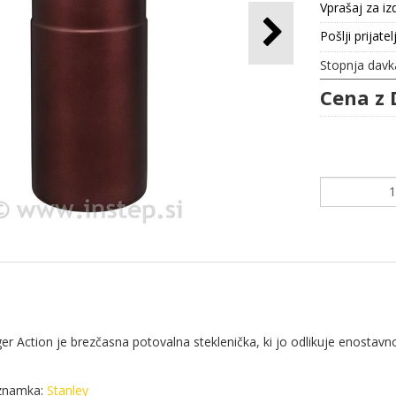
Vprašaj za iz
Pošlji prijatel
Stopnja davk
Cena z 
ger Action je brezčasna potovalna steklenička, ki jo odlikuje enostavn
znamka:
Stanley