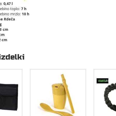
a:
0,47 l
ebino toplo:
7 h
ebino mrzlo:
10 h
e Rdeča
g
,3 cm
 cm
2 cm
izdelki