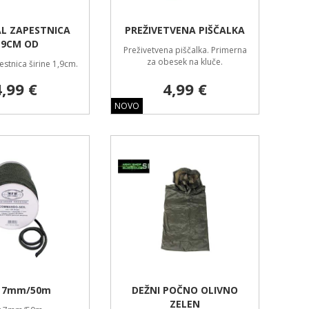
AL ZAPESTNICA
PREŽIVETVENA PIŠČALKA
,9CM OD
Preživetvena piščalka. Primerna
za obesek na kluče.
estnica širine 1,9cm.
4,99 €
4,99 €
NOVO
 7mm/50m
DEŽNI POČNO OLIVNO
ZELEN