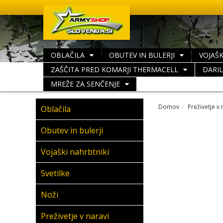
OBLAČILA
OBUTEV IN BULERJI
VOJAŠK
ZAŠČITA PRED KOMARJI THERMACELL
DARI
MREŽE ZA SENČENJE
Domov
Preživetje v 
Oblačila
Obutev in bulerji
Vojaški nahrbtniki
Svetilke
Noži
Preživetje v naravi