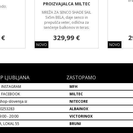
Vr
PROIZVAJALCA MILTEC
odo.
MREŽA ZA SENCO SHADE SAIL
5x5m BELA, daje senco in
prepušča veter, odlična za
senčenje balkonov in teras.
 €
329,99 €
2
NOVO
NOVO
P LJUBLJANA
ZASTOPAMO
 INSTAGRAM
MFH
P FACEBOOK
MILTEC
hop-slovenija.si
NITECORE
30253283
ALBAINOX
:00 - 20:00
VICTORINOX
A, LOKAL 55
BRUNI