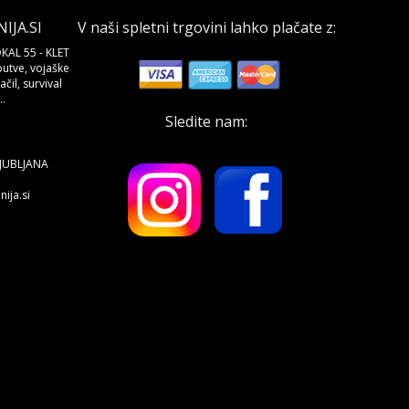
JA.SI
V naši spletni trgovini lahko plačate z:
KAL 55 - KLET
butve, vojaške
čil, survival
.
Sledite nam:
LJUBLJANA
ija.si