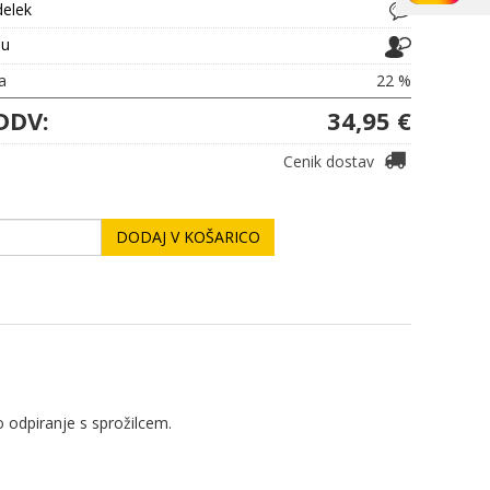
delek
ju
a
22 %
DDV:
34,95 €
Cenik dostav
DODAJ V KOŠARICO
o odpiranje s sprožilcem.