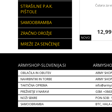
Čutara za v
STRAŠILNE P.A.K.
PIŠTOLE
SAMOOBRAMBA
12,99
ZRAČNO OROŽJE
NOVO
MREŽE ZA SENČENJE
ARMYSHOP-SLOVENIJA.SI
ARMYSHO
OBLAČILA IN OBUTEV
ARMY SHOP
NAHRBNTIKI IN TORBE
ARMY SHO
TAKTIČNA OPREMA
info@armys
PREŽIVETJE V NARAVI
GSM: +386
NOŽI SEKIRE
PON-SOB: 9
SAMOOBRAMBA
BTC, HALA 