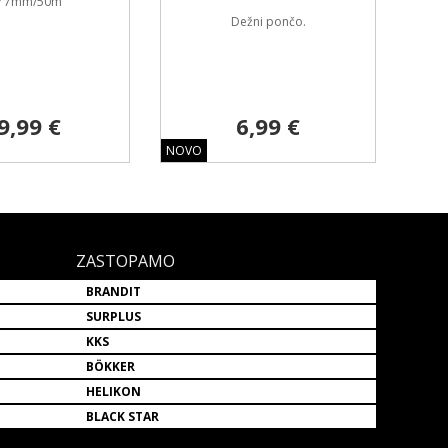
v 7mm/50m
Dežni pončo.
9,99 €
6,99 €
NOVO
ZASTOPAMO
BRANDIT
SURPLUS
KKS
BÖKKER
HELIKON
BLACK STAR