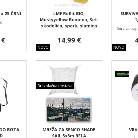
x 25 ČRNI
LMF ReKit BIO,
SURVIV
Mustyyellow Rumena, Set:
1
d.
skodelica, spork, slamica
Survival zap
 €
14,99 €
NOVO
NOVO
Brezplačna dostava
ODO BOTA
MREŽA ZA SENCO SHADE
VRV
OD
SAIL 5x5m BELA