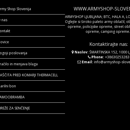
WWW.ARMYSHOP-SLOVENI
rmy Shop Slovenija
ARMYSHOP LJUBLJANA; BTC, HALA A, LO
 nas
Oglejte si široko paleto army oblačil, o
opreme, policijske opreme, street obla
ontakt
opreme, camping opreme..
ovice
Kontaktirajte nas:
Naslov:
ŠMARTINSKA 152, 1000 
ogoji poslovanja
Phone:
+38630253283
Email:
info@armyshop-sloven
račilo in menjava blaga
AŠČITA PRED KOMARJI THERMACELL
arilni bon
SAMOOBRAMBA
REŽE ZA SENČENJE