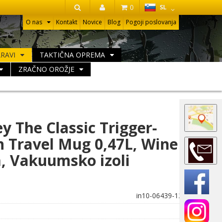
HR
0
SL
IŠČI
O nas
Kontakt
Novice
Blog
Pogoji poslovanja
ARAVI
TAKTIČNA OPREMA
ZRAČNO OROŽJE
ey The Classic Trigger-
n Travel Mug 0,47L, Wine
, Vakuumsko izoli
in10-06439-120