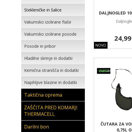
Stekleničke in šalice
DALJNOGLED 10 
Daljnogle
Vakumsko izolirane flaše
Vakumsko izolirane posode
24,99
NOVO
Posode in pribor
Hladilne skrinje in dodatki
Kemična stranišča in dodatki
Napihljive blazine in dodatki
Taktična oprema
ZAŠČITA PRED KOMARJI
THERMACELL
ČUTARA ZA V
Darilni bon
0,75L 