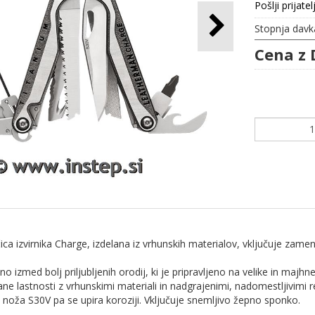
Pošlji prijatel
Stopnja davk
Cena z 
ica izvirnika Charge, izdelana iz vrhunskih materialov, vključuje zamenl
no izmed bolj priljubljenih orodij, ki je pripravljeno na velike in majh
ane lastnosti z vrhunskimi materiali in nadgrajenimi, nadomestljivimi re
 noža S30V pa se upira koroziji. Vključuje snemljivo žepno sponko.