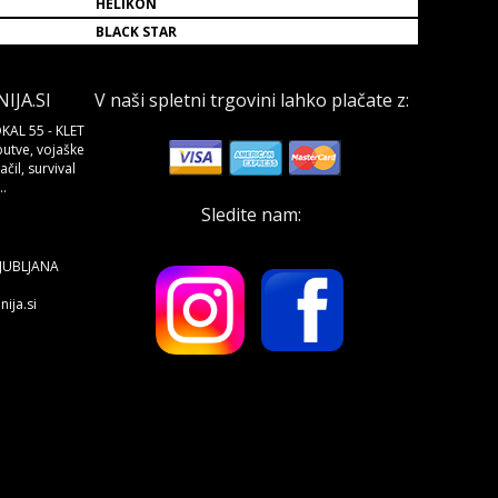
HELIKON
BLACK STAR
JA.SI
V naši spletni trgovini lahko plačate z:
KAL 55 - KLET
butve, vojaške
čil, survival
.
Sledite nam:
LJUBLJANA
ija.si