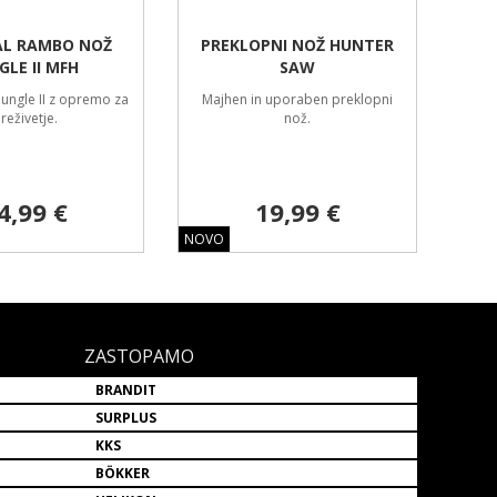
AL RAMBO NOŽ
PREKLOPNI NOŽ HUNTER
GLE II MFH
SAW
Jungle II z opremo za
Majhen in uporaben preklopni
reživetje.
nož.
4,99 €
19,99 €
NOVO
ZASTOPAMO
BRANDIT
SURPLUS
KKS
BÖKKER