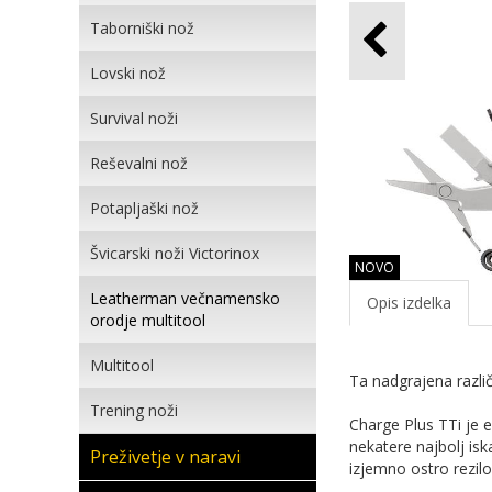
Taborniški nož
Lovski nož
Survival noži
Reševalni nož
Potapljaški nož
Švicarski noži Victorinox
NOVO
Leatherman večnamensko
Opis izdelka
orodje multitool
Multitool
Ta nadgrajena različ
Trening noži
Charge Plus TTi je e
nekatere najbolj isk
Preživetje v naravi
izjemno ostro rezilo