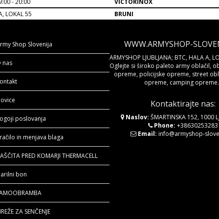
:00 - 20:00
VICTORINOX
A, LOKAL 55
BRUNI
WWW.ARMYSHOP-SLOVENI
rmy Shop Slovenija
ARMYSHOP LJUBLJANA; BTC, HALA A, LO
 nas
Oglejte si široko paleto army oblačil, o
opreme, policijske opreme, street obla
ontakt
opreme, camping opreme..
ovice
Kontaktirajte nas:
Naslov:
ŠMARTINSKA 152, 1000 
ogoji poslovanja
Phone:
+38630253283
Email:
info@armyshop-sloven
račilo in menjava blaga
AŠČITA PRED KOMARJI THERMACELL
arilni bon
SAMOOBRAMBA
REŽE ZA SENČENJE