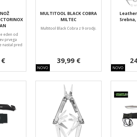
 NOŽ
MULTITOOL BLACK COBRA
Leathe
ICTORINOX
MILTEC
Srebna
AN
Multitool Black Cobra z 9 orodji.
je eden od
ev prvega
je nastal pred
 €
39,99 €
24
NOVO
NOVO