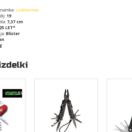
znamka:
Leatherman
dij:
19
ila:
7,37 cm
25 LET*
nja:
Blister
an
g
izdelki