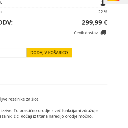
ju
a
22 %
DDV:
299,99 €
Cenik dostav
DODAJ V KOŠARICO
jive rezalnike za žice.
ne izzive. To praktično orodje z več funkcijami združuje
zalniki žic. Ročaji iz titana naredijo orodje močno,