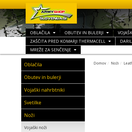
OBLAČILA
OBUTEV IN BULERJI
VOJAŠK
ZAŠČITA PRED KOMARJI THERMACELL
DARI
MREŽE ZA SENČENJE
Domov
Noži
Leat
Oblačila
Obutev in bulerji
Vojaški nahrbtniki
Svetilke
Noži
Vojaški noži