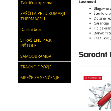
Lastnosti
Taktična oprema
Blagovna 
ZAŠČITA PRED KOMARJI
Število oro
Dolžina rez
THERMACELL
Garancija:
Tip pakira
Darilni bon
Barva:
Tit
Teža:
250 
STRAŠILNE P.A.K.
PIŠTOLE
Sorodni 
SAMOOBRAMBA
ZRAČNO OROŽJE
MREŽE ZA SENČENJE