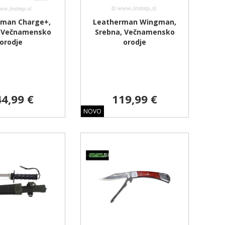
rman Charge+,
Leatherman Wingman,
, Večnamensko
Srebna, Večnamensko
orodje
orodje
4,99 €
119,99 €
NOVO