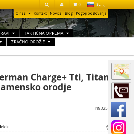
HR
0
SL
IŠČI
O nas
Kontakt
Novice
Blog
Pogoji poslovanja
ARAVI
TAKTIČNA OPREMA
ZRAČNO OROŽJE
erman Charge+ Tti, Titan
namensko orodje
in832528
delek