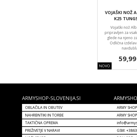
VOJAŠKI NOŽ 
K25 TUNG
Vojaški nož Alb
pripravljen za vsa
glede na njeno z
Odlična izdelav
navdušil
59,99
NOVO
ARMYSHOP-SLOVENIJA.SI
ARMYSHO
OBLAČILA IN OBUTEV
ARMY SHOP
NAHRBNTIKI IN TORBE
ARMY SHO
TAKTIČNA OPREMA
info@armys
PREŽIVETJE V NARAVI
GSM: +386