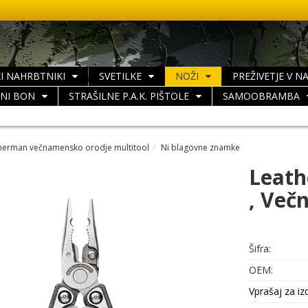
I NAHRBTNIKI
SVETILKE
NOŽI
PREŽIVETJE V N
LNI BON
STRAŠILNE P.A.K. PIŠTOLE
SAMOOBRAMBA
herman večnamensko orodje multitool
Ni blagovne znamke
Leath
, Več
Šifra:
OEM:
Vprašaj za iz