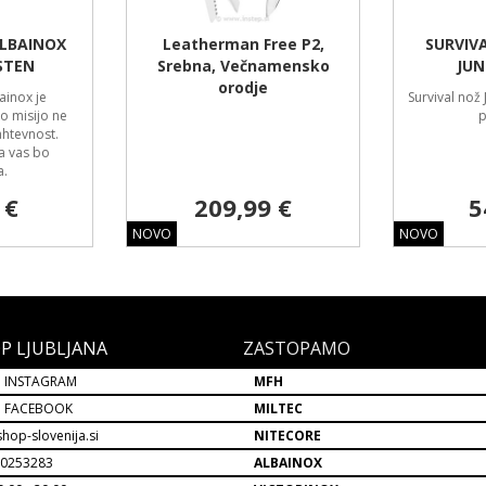
ALBAINOX
Leatherman Free P2,
SURVIV
STEN
Srebna, Večnamensko
JUN
orodje
ainox je
Survival nož 
ko misijo ne
p
ahtevnost.
a vas bo
a.
 €
209,99 €
5
NOVO
NOVO
P LJUBLJANA
ZASTOPAMO
 INSTAGRAM
MFH
P FACEBOOK
MILTEC
hop-slovenija.si
NITECORE
30253283
ALBAINOX