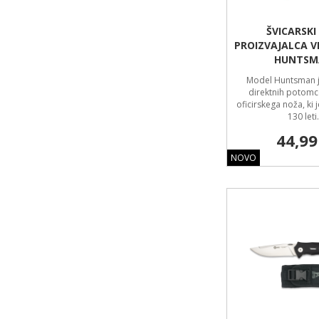
ŠVICARSKI
PROIZVAJALCA V
HUNTSM
Model Huntsman 
direktnih potomc
oficirskega noža, ki 
130 leti.
44,99
NOVO