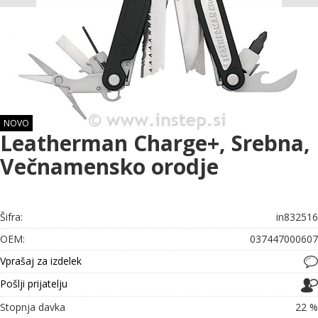
NOVO
Leatherman Charge+, Srebna,
Večnamensko orodje
Šifra:
in832516
OEM:
037447000607
Vprašaj za izdelek
Pošlji prijatelju
Stopnja davka
22 %