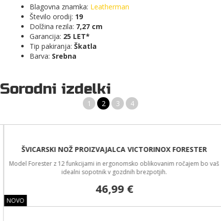
Blagovna znamka:
Leatherman
Število orodij:
19
Dolžina rezila:
7,27 cm
Garancija:
25 LET*
Tip pakiranja:
Škatla
Barva:
Srebna
Sorodni izdelki
1
2
3
4
ŠVICARSKI NOŽ PROIZVAJALCA VICTORINOX FORESTER
Model Forester z 12 funkcijami in ergonomsko oblikovanim ročajem bo vaš
idealni sopotnik v gozdnih brezpotjih.
46,99 €
NOVO