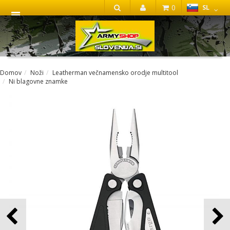
0
SL
IŠČI
Domov
Noži
Leatherman večnamensko orodje multitool
Ni blagovne znamke