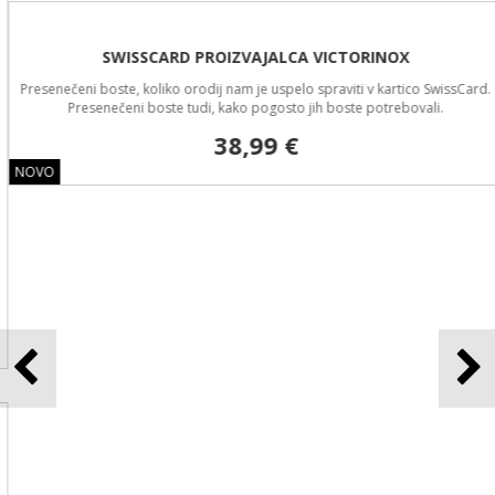
SWISSCARD PROIZVAJALCA VICTORINOX
Presenečeni boste, koliko orodij nam je uspelo spraviti v kartico SwissCard.
Presenečeni boste tudi, kako pogosto jih boste potrebovali.
38,99 €
NOVO