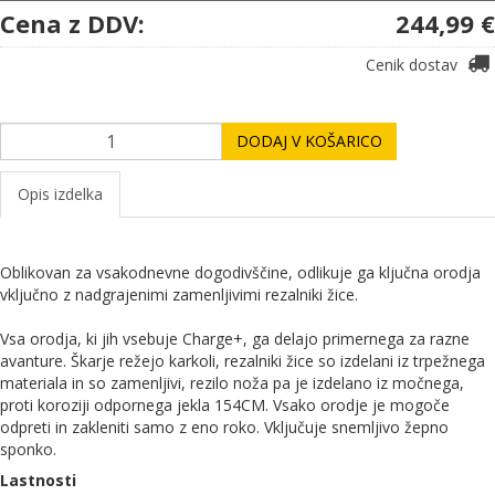
Cena z DDV:
244,99 €
Cenik dostav
DODAJ V KOŠARICO
Opis izdelka
Oblikovan za vsakodnevne dogodivščine, odlikuje ga ključna orodja
vključno z nadgrajenimi zamenljivimi rezalniki žice.
Vsa orodja, ki jih vsebuje Charge+, ga delajo primernega za razne
avanture. Škarje režejo karkoli, rezalniki žice so izdelani iz trpežnega
materiala in so zamenljivi, rezilo noža pa je izdelano iz močnega,
proti koroziji odpornega jekla 154CM. Vsako orodje je mogoče
odpreti in zakleniti samo z eno roko. Vključuje snemljivo žepno
sponko.
Lastnosti