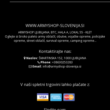
WWW.ARMYSHOP-SLOVENIJA.SI
ARMYSHOP LJUBLJANA; BTC, HALA A, LOKAL 55 - KLET
Oglejte si široko paleto army oblačil, obutve, vojaške opreme, policijske
opreme, street oblačil, survival opreme, camping opreme...
Kontaktirajte nas:
Naslov:
ŠMARTINSKA 152, 1000 LJUBLJANA
Phone:
+38630253283
Email:
info@armyshop-slovenija.si
V naši spletni trgovini lahko plačate z:
Sledite nam: