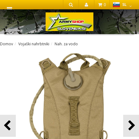
0
SL
IŠČI
Domov
Vojaški nahrbtniki
Nah. za vodo