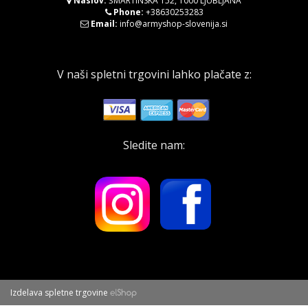
Naslov:
ŠMARTINSKA 152, 1000 LJUBLJANA
Phone:
+38630253283
Email:
info@armyshop-slovenija.si
V naši spletni trgovini lahko plačate z:
Sledite nam:
Izdelava spletne trgovine