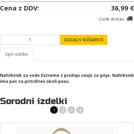
Cena z DDV:
36,99 €
Cenik dostav
DODAJ V KOŠARICO
Opis izdelka
Nahrbtnik za vodo Extreme z prožnjo cevjo za pitje. Nahrbtnik
ima pas za pritrditev okoli pasu.
Sorodni izdelki
1
2
3
4