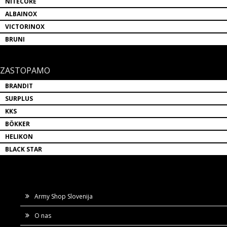
NITECORE
ALBAINOX
VICTORINOX
BRUNI
ZASTOPAMO
BRANDIT
SURPLUS
KKS
BÖKKER
HELIKON
BLACK STAR
Army Shop Slovenija
O nas