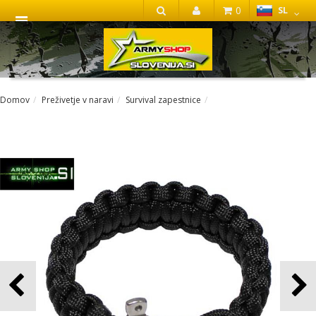
0
SL
IŠČI
Domov
Preživetje v naravi
Survival zapestnice