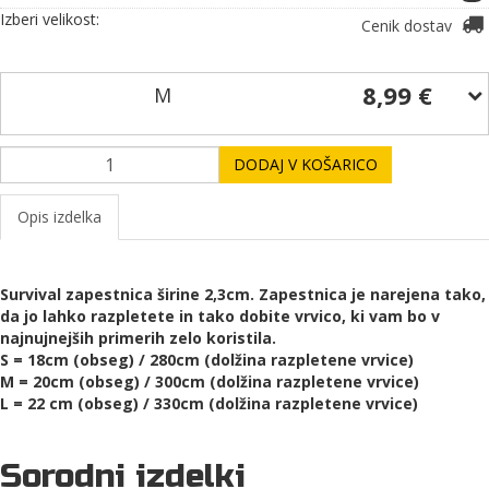
Izberi velikost:
Cenik dostav
8,99 €
M
DODAJ V KOŠARICO
Opis izdelka
Survival zapestnica širine 2,3cm. Zapestnica je narejena tako,
da jo lahko razpletete in tako dobite vrvico, ki vam bo v
najnujnejših primerih zelo koristila.
S = 18cm (obseg) / 280cm (dolžina razpletene vrvice)
M = 20cm (obseg) / 300cm (dolžina razpletene vrvice)
L = 22 cm (obseg) / 330cm (dolžina razpletene vrvice)
Sorodni izdelki