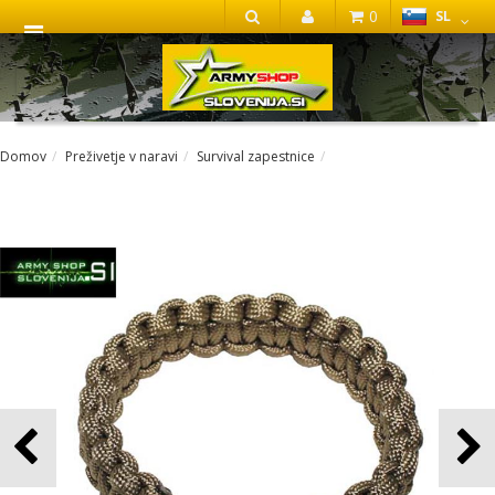
0
SL
IŠČI
Domov
Preživetje v naravi
Survival zapestnice