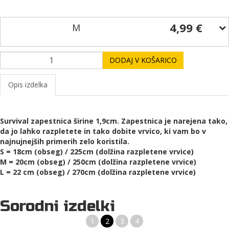
4,99 €
M
DODAJ V KOŠARICO
Opis izdelka
Survival zapestnica širine 1,9cm. Zapestnica je narejena tako,
da jo lahko razpletete in tako dobite vrvico, ki vam bo v
najnujnejših primerih zelo koristila.
S = 18cm (obseg) / 225cm (dolžina razpletene vrvice)
M = 20cm (obseg) / 250cm (dolžina razpletene vrvice)
L = 22 cm (obseg) / 270cm (dolžina razpletene vrvice)
Sorodni izdelki
1
2
3
4