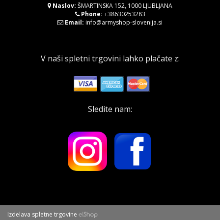
Naslov:
ŠMARTINSKA 152, 1000 LJUBLJANA
Phone:
+38630253283
Email:
info@armyshop-slovenija.si
V naši spletni trgovini lahko plačate z:
Sledite nam:
Izdelava spletne trgovine