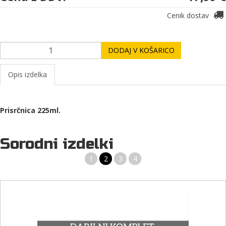
Cenik dostav
DODAJ V KOŠARICO
Opis izdelka
Prisrčnica 225ml.
Sorodni izdelki
1
2
3
4
KRESILO AUTOMATIC
Kresilo