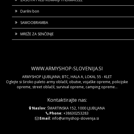
Darilni bon
SAMOOBRAMBA
MREŽE ZA SENČENJE
WWW.ARMYSHOP-SLOVENIJA.SI
ARMYSHOP LJUBLJANA; BTC, HALA A, LOKAL 55 - KLET
Oglejte si široko paleto army oblačil, obutve, vojaške opreme, policijske
opreme, street oblačil, survival opreme, camping opreme...
Kontaktirajte nas:
Naslov:
ŠMARTINSKA 152, 1000 LJUBLJANA
Phone:
+38630253283
Email:
info@armyshop-slovenija.si