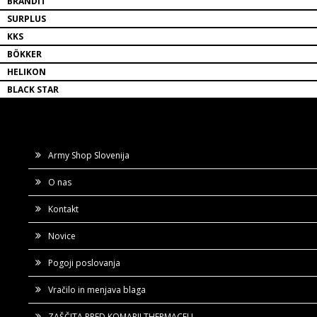
BRANDIT
SURPLUS
KKS
BÖKKER
HELIKON
BLACK STAR
Army Shop Slovenija
O nas
Kontakt
Novice
Pogoji poslovanja
Vračilo in menjava blaga
ZAŠČITA PRED KOMARJI THERMACELL