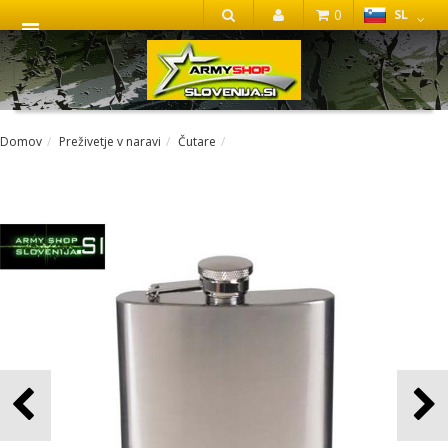
0
SL
IŠČI
Domov
Preživetje v naravi
Čutare