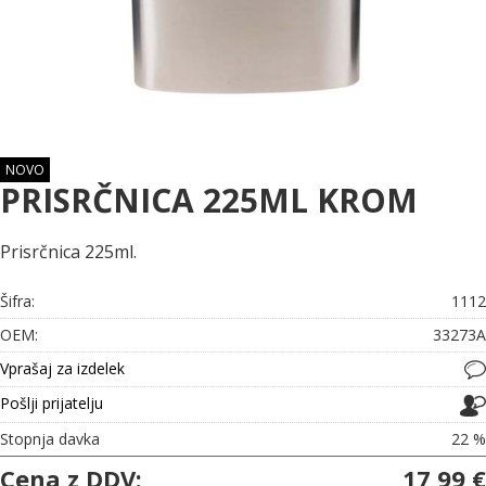
NOVO
PRISRČNICA 225ML KROM
Prisrčnica 225ml.
Šifra:
1112
OEM:
33273A
Vprašaj za izdelek
Pošlji prijatelju
Stopnja davka
22 %
Cena z DDV:
17,99 €