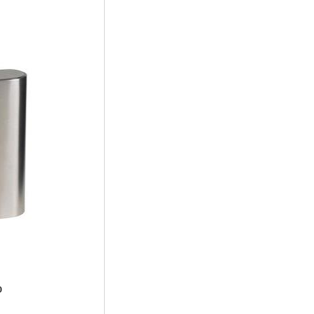
LMF FireSteel BIO scout, Kresilnik, Hazyblue Modra
17,99 €
NOVO
MASKIRNA MREŽA 3M X 2M V PEŠČENI BARVI PROIZVAJALCA
MFH
Maskirna mreža daje senco in prepušča veter, je primerna za senčenje
teras, kamp prikolic, balkonov in plaže.
49,99 €
NOVO