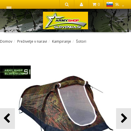
0
SL
IŠČI
Domov
Preživetje v naravi
Kampiranje
Šotori