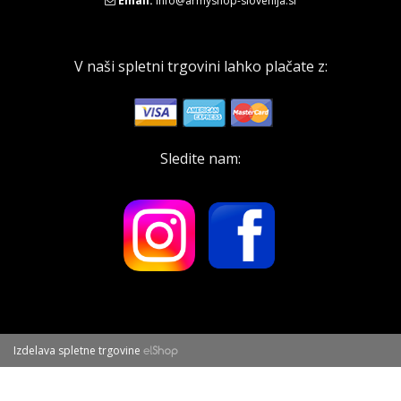
Email:
info@armyshop-slovenija.si
V naši spletni trgovini lahko plačate z:
Sledite nam:
Izdelava spletne trgovine