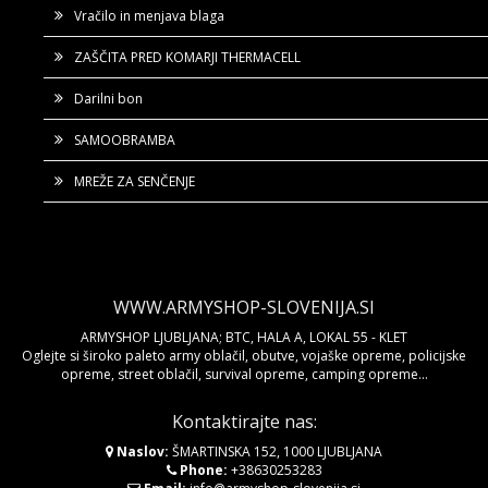
Vračilo in menjava blaga
ZAŠČITA PRED KOMARJI THERMACELL
Darilni bon
SAMOOBRAMBA
MREŽE ZA SENČENJE
WWW.ARMYSHOP-SLOVENIJA.SI
ARMYSHOP LJUBLJANA; BTC, HALA A, LOKAL 55 - KLET
Oglejte si široko paleto army oblačil, obutve, vojaške opreme, policijske
opreme, street oblačil, survival opreme, camping opreme...
Kontaktirajte nas:
Naslov:
ŠMARTINSKA 152, 1000 LJUBLJANA
Phone:
+38630253283