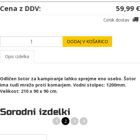
Cena z DDV:
59,99 €
Cenik dostav
DODAJ V KOŠARICO
Opis izdelka
Odličen šotor za kampiranje lahko sprejme eno osebo. Šotor
ima tudi mrežo proti komarjem. Vodni stolpec: 1200mm.
V
elikost
:
21
0
x
9
0
x 90 cm.
Sorodni izdelki
1
2
3
4