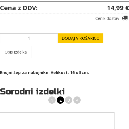
Cena z DDV:
14,99 €
Cenik dostav
DODAJ V KOŠARICO
Opis izdelka
Enojni žep za nabojnike. Velikost: 16 x 5cm.
Sorodni izdelki
1
2
3
4
MODNI PAS ZA HLAČE STANDARD MFH V ČRNI BARVI ŠIRINE 3