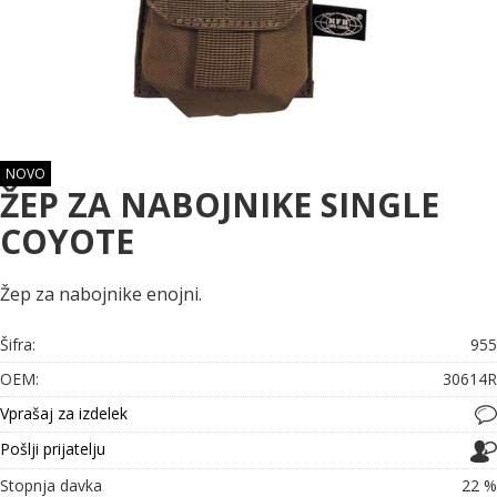
NOVO
ŽEP ZA NABOJNIKE SINGLE
COYOTE
Žep za nabojnike enojni.
Šifra:
955
OEM:
30614R
Vprašaj za izdelek
Pošlji prijatelju
Stopnja davka
22 %