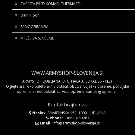
ZAŠČITA PRED KOMARJI THERMACELL
Darilni bon
SAMOOBRAMBA
MREŽE ZA SENČENJE
WWW.ARMYSHOP-SLOVENIJA.SI
ARMYSHOP LJUBLJANA; BTC, HALA A, LOKAL 55 - KLET
Oglejte si široko paleto army oblačil, obutve, vojaške opreme, policijske
opreme, street oblačil, survival opreme, camping opreme...
Kontaktirajte nas:
Naslov:
ŠMARTINSKA 152, 1000 LJUBLJANA
Phone:
+38630253283
Email:
info@armyshop-slovenija.si