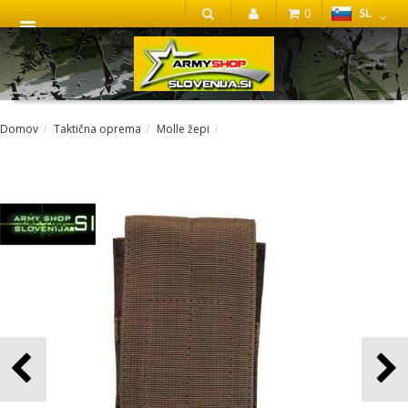
0
SL
IŠČI
Domov
Taktična oprema
Molle žepi