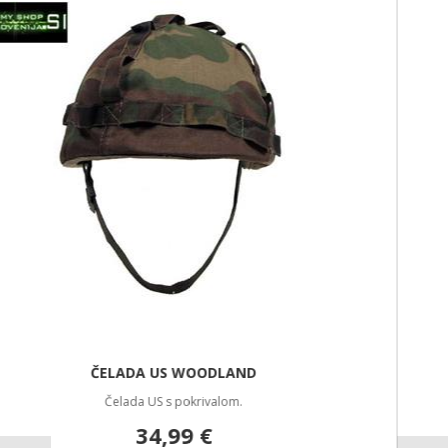
CM
Izredno trpežen modni pas za hlače proizvajalca MFH. Pas lahko
enostavno skrajšate ter tako prilagodite svojim potrebam.
9,99 €
NOVO
SET KOLENČNIKI IN KOMOLČNIKI DEFENCE OLIVNO ZELENI
KOLENČNIKI IN KOMOLČNIKI DEFENCE so zasnovani za maksimalno zaščito
in udobje pri outdoor aktivnostih, športu ali taktični uporabi.
18,99 €
NOVO