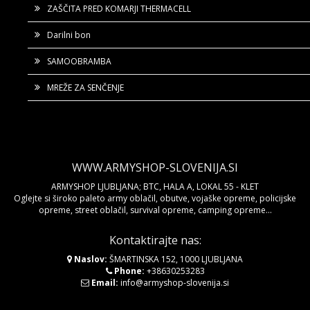
ZAŠČITA PRED KOMARJI THERMACELL
Darilni bon
SAMOOBRAMBA
MREŽE ZA SENČENJE
WWW.ARMYSHOP-SLOVENIJA.SI
ARMYSHOP LJUBLJANA; BTC, HALA A, LOKAL 55 - KLET
Oglejte si široko paleto army oblačil, obutve, vojaške opreme, policijske
opreme, street oblačil, survival opreme, camping opreme...
Kontaktirajte nas:
Naslov:
ŠMARTINSKA 152, 1000 LJUBLJANA
Phone:
+38630253283
Email:
info@armyshop-slovenija.si