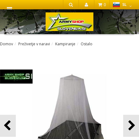
0
SL
IŠČI
Domov
Preživetje v naravi
Kampiranje
Ostalo