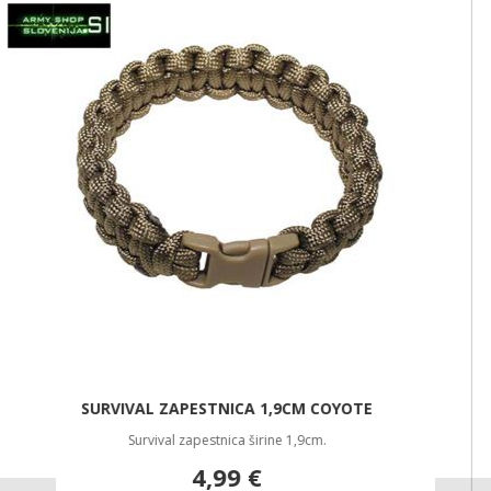
Hammertone Zelena, Vakuumsko izoli
44,96 €
NOVO
SEKIRA CAMPING
Sekira za kampiranje.
29,99 €
NOVO