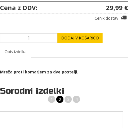
Cena z DDV:
29,99 €
Cenik dostav
DODAJ V KOŠARICO
Opis izdelka
Mreža proti komarjem za dve postelji.
Sorodni izdelki
1
2
3
4
Stanley The Legendary Classic Food Jar 0.70L,