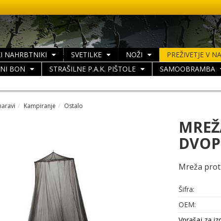
I NAHRBTNIKI
SVETILKE
NOŽI
PREŽIVETJE V N
LNI BON
STRAŠILNE P.A.K. PIŠTOLE
SAMOOBRAMBA
naravi
Kampiranje
Ostalo
MREŽ
DVOP
Mreža proti
Šifra:
OEM:
Vprašaj za iz