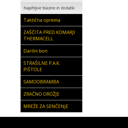
Napihljive blazine in dodatki
Taktična oprema
ZAŠČITA PRED KOMARJI
THERMACELL
Darilni bon
STRAŠILNE P.A.K.
PIŠTOLE
SAMOOBRAMBA
ZRAČNO OROŽJE
MREŽE ZA SENČENJE