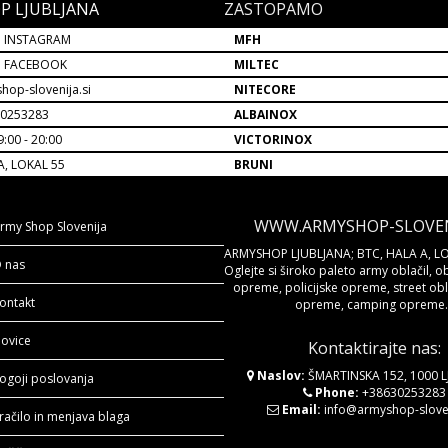
P LJUBLJANA
ZASTOPAMO
 INSTAGRAM
MFH
P FACEBOOK
MILTEC
hop-slovenija.si
NITECORE
30253283
ALBAINOX
:00 - 20:00
VICTORINOX
A, LOKAL 55
BRUNI
WWW.ARMYSHOP-SLOVENI
rmy Shop Slovenija
ARMYSHOP LJUBLJANA; BTC, HALA A, LO
 nas
Oglejte si široko paleto army oblačil, o
opreme, policijske opreme, street obla
ontakt
opreme, camping opreme..
ovice
Kontaktirajte nas:
Naslov:
ŠMARTINSKA 152, 1000 
ogoji poslovanja
Phone:
+38630253283
Email:
info@armyshop-sloven
račilo in menjava blaga