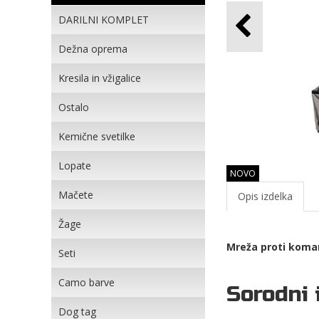
DARILNI KOMPLET
Dežna oprema
Kresila in vžigalice
Ostalo
Kemične svetilke
Lopate
NOVO
Mačete
Opis izdelka
Žage
Mreža proti komar
Seti
Camo barve
Sorodni 
Dog tag