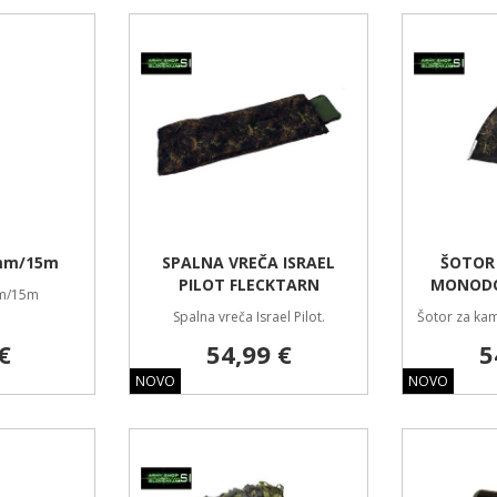
mm/15m
SPALNA VREČA ISRAEL
ŠOTOR 
PILOT FLECKTARN
MONODO
m/15m
Spalna vreča Israel Pilot.
Šotor za kam
€
54,99 €
5
NOVO
NOVO