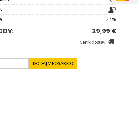
ju
a
22 %
DDV:
29,99 €
Cenik dostav
DODAJ V KOŠARICO