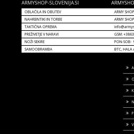
ARMYSHOP-SLOVENIJA.SI
ARMYSHO
OBLAČILA IN OBUTEV
ARMY SHOP
NAHRBNTIKI IN TORBE
ARMY SHO
TAKTIČNA OPREMA
info@armys
PREŽIVETJE V NARAVI
GSM: +386
NOŽI SEKIRE
PON-SOB: 9
SAMOOBRAMBA
BTC, HALA 
A
O
K
N
P
V