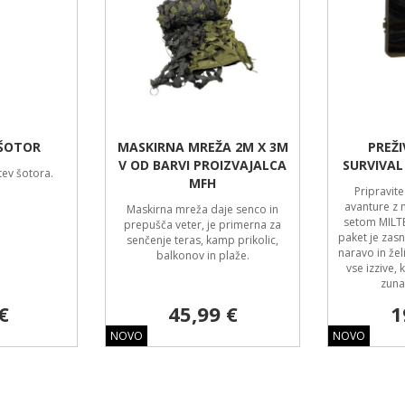
 ŠOTOR
MASKIRNA MREŽA 2M X 3M
PREŽI
V OD BARVI PROIZVAJALCA
SURVIVAL
tev šotora.
MFH
Pripravit
avanture z 
Maskirna mreža daje senco in
setom MILT
prepušča veter, je primerna za
paket je zasn
senčenje teras, kamp prikolic,
naravo in želi
balkonov in plaže.
vse izzive, 
zuna
€
45,99 €
1
NOVO
NOVO