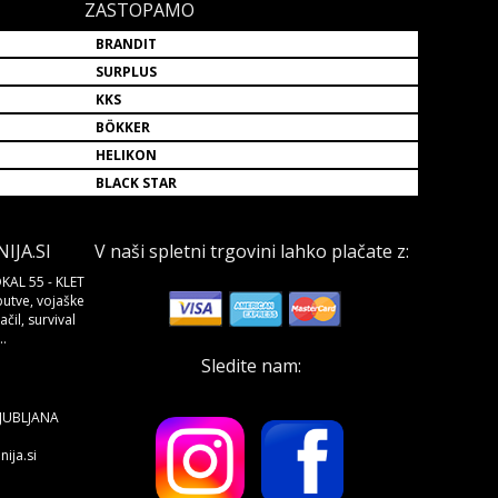
ZASTOPAMO
BRANDIT
SURPLUS
KKS
BÖKKER
HELIKON
BLACK STAR
JA.SI
V naši spletni trgovini lahko plačate z:
KAL 55 - KLET
butve, vojaške
čil, survival
.
Sledite nam:
LJUBLJANA
ija.si