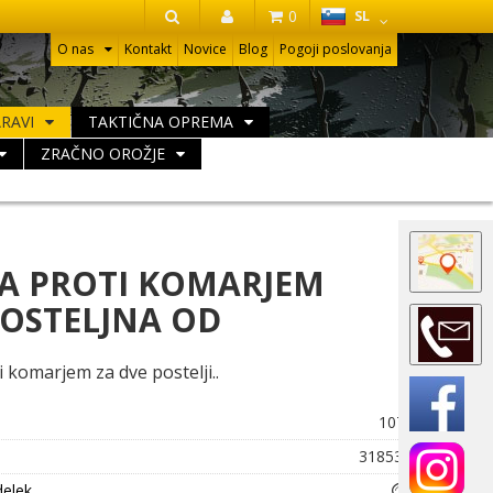
HR
0
SL
IŠČI
O nas
Kontakt
Novice
Blog
Pogoji poslovanja
ARAVI
TAKTIČNA OPREMA
ZRAČNO OROŽJE
A PROTI KOMARJEM
OSTELJNA OD
 komarjem za dve postelji..
1076
31853B
delek