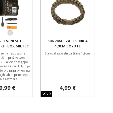
VETVENI SET
SURVIVAL ZAPESTNICA
 KIT BOX MILTEC
1,9CM COYOTE
e se na nepozabne
Survival zapestnica širine 1,9cm.
našim preživetvenim
EC. Ta vseobsegajoč
ovan za vse, ki ljubijo
jo biti pripravljeni na
ki jih lahko prinesejo
nje razmere.
9,99 €
4,99 €
NOVO