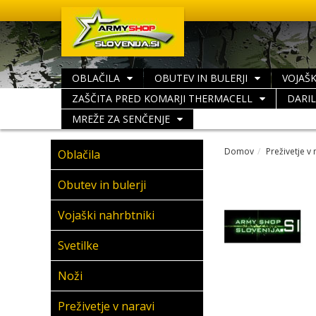
OBLAČILA
OBUTEV IN BULERJI
VOJAŠK
ZAŠČITA PRED KOMARJI THERMACELL
DARI
MREŽE ZA SENČENJE
Domov
Preživetje v 
Oblačila
Obutev in bulerji
Vojaški nahrbtniki
Svetilke
Noži
Preživetje v naravi