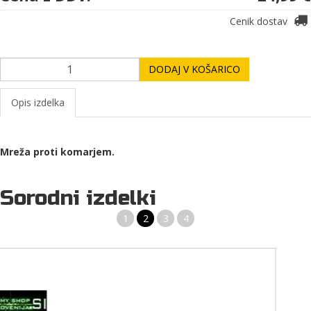
Cenik dostav
DODAJ V KOŠARICO
Opis izdelka
Mreža proti komarjem.
Sorodni izdelki
1
2
3
4
LMF ReKit BIO, Dustypink Roza, set: skodelica, spork,
slamica