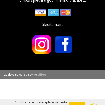
V naši spletni trgovini lahko plačate z:
Sledite nam:
Izdelava spletne trgovine
Z obiskom in uporabo spletnega mesta
Več o