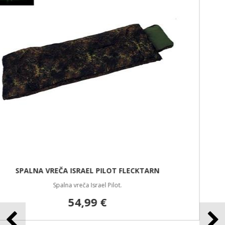
14,99 €
NOVO
VRV 9mm/15m
Vrv 9mm/15m
9,99 €
NOVO