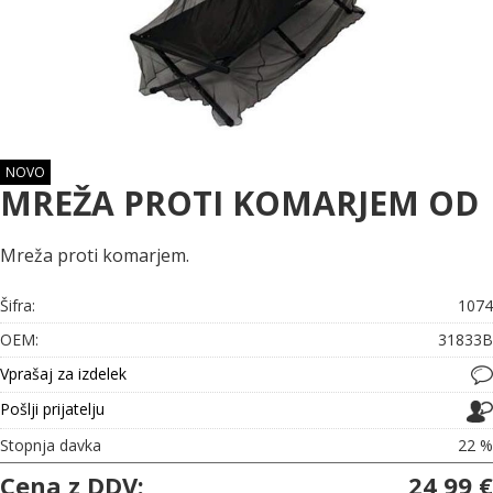
NOVO
MREŽA PROTI KOMARJEM OD
Mreža proti komarjem.
Šifra:
1074
OEM:
31833B
Vprašaj za izdelek
Pošlji prijatelju
Stopnja davka
22 %
Cena z DDV:
24,99 €