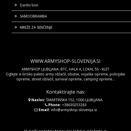
Darilni bon
SAMOOBRAMBA
MREŽE ZA SENČENJE
WWW.ARMYSHOP-SLOVENIJA.SI
ARMYSHOP LJUBLJANA; BTC, HALA A, LOKAL 55 - KLET
Oglejte si široko paleto army oblačil, obutve, vojaške opreme, policijske
opreme, street oblačil, survival opreme, camping opreme...
Kontaktirajte nas:
Naslov:
ŠMARTINSKA 152, 1000 LJUBLJANA
Phone:
+38630253283
Email:
info@armyshop-slovenija.si