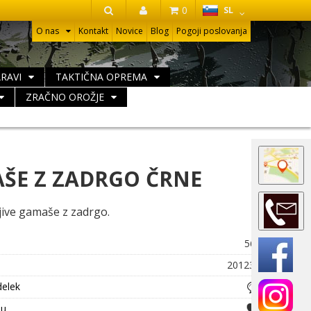
HR
0
SL
IŠČI
O nas
Kontakt
Novice
Blog
Pogoji poslovanja
ARAVI
TAKTIČNA OPREMA
ZRAČNO OROŽJE
ŠE Z ZADRGO ČRNE
ive gamaše z zadrgo.
564
20123A
delek
ju