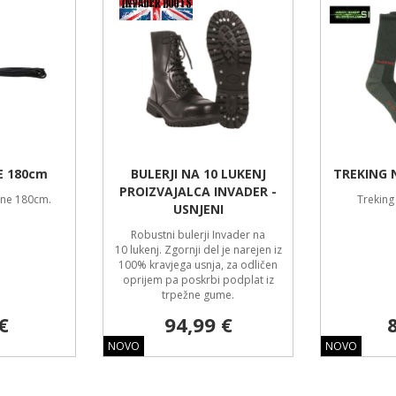
E 180cm
BULERJI NA 10 LUKENJ
TREKING 
PROIZVAJALCA INVADER -
ine 180cm.
Treking
USNJENI
Robustni bulerji Invader na
10 lukenj. Zgornji del je narejen iz
100% kravjega usnja, za odličen
oprijem pa poskrbi podplat iz
trpežne gume.
€
94,99 €
NOVO
NOVO