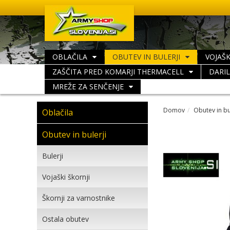
OBLAČILA
OBUTEV IN BULERJI
VOJAŠK
ZAŠČITA PRED KOMARJI THERMACELL
DARI
MREŽE ZA SENČENJE
Domov
Obutev in bu
Oblačila
Obutev in bulerji
Bulerji
Vojaški škornji
Škornji za varnostnike
Ostala obutev