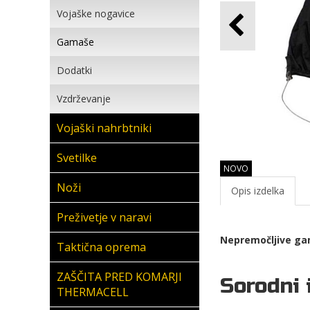
Vojaške nogavice
Gamaše
Dodatki
Vzdrževanje
Vojaški nahrbtniki
Svetilke
NOVO
Noži
Opis izdelka
Preživetje v naravi
Nepremočljive gam
Taktična oprema
ZAŠČITA PRED KOMARJI
Sorodni 
THERMACELL