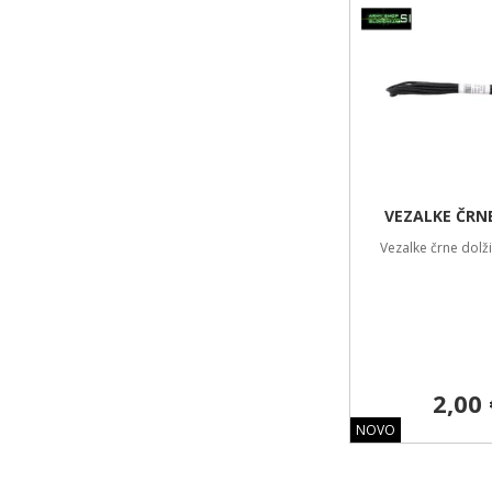
VEZALKE ČRN
Vezalke črne dolž
2,00 
NOVO