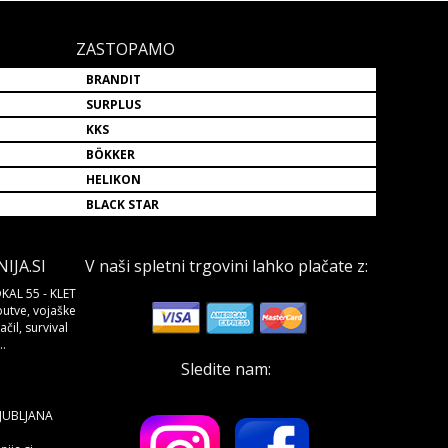
ZASTOPAMO
BRANDIT
SURPLUS
KKS
BÖKKER
HELIKON
BLACK STAR
JA.SI
V naši spletni trgovini lahko plačate z:
KAL 55 - KLET
butve, vojaške
čil, survival
.
Sledite nam:
LJUBLJANA