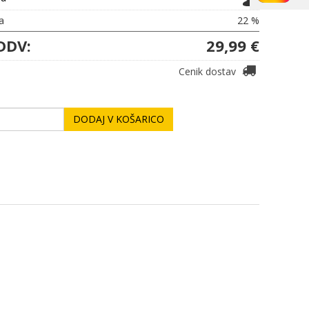
a
22 %
DDV:
29,99 €
Cenik dostav
DODAJ V KOŠARICO