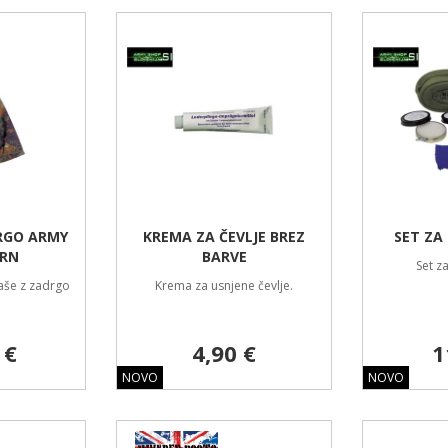
RGO ARMY
KREMA ZA ČEVLJE BREZ
SET ZA
ARN
BARVE
Set z
aše z zadrgo
Krema za usnjene čevlje.
 €
4,90 €
1
NOVO
NOVO