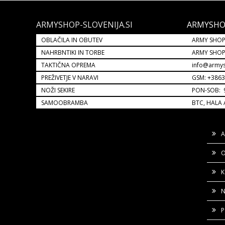
ARMYSHOP-SLOVENIJA.SI
ARMYSHO
OBLAČILA IN OBUTEV
ARMY SHOP
NAHRBNTIKI IN TORBE
ARMY SHO
TAKTIČNA OPREMA
info@armys
PREŽIVETJE V NARAVI
GSM: +386
NOŽI SEKIRE
PON-SOB: 9
SAMOOBRAMBA
BTC, HALA 
A
O
K
N
P