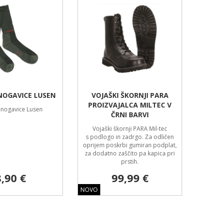
NOGAVICE LUSEN
VOJAŠKI ŠKORNJI PARA
PROIZVAJALCA MILTEC V
 nogavice Lusen
ČRNI BARVI
Vojaški škornji PARA Mil-tec
s podlogo in zadrgo. Za odličen
oprijem poskrbi gumiran podplat,
za dodatno zaščito pa kapica pri
prstih.
8,90 €
99,99 €
NOVO