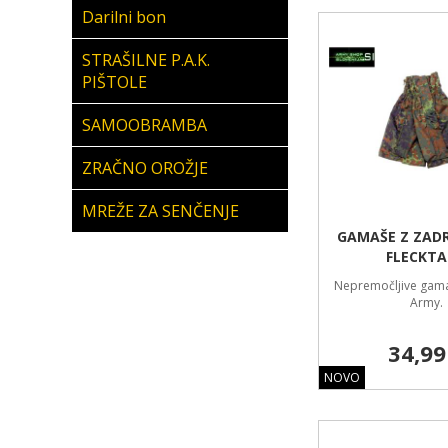
Darilni bon
STRAŠILNE P.A.K.
PIŠTOLE
SAMOOBRAMBA
ZRAČNO OROŽJE
MREŽE ZA SENČENJE
GAMAŠE Z ZAD
FLECKT
Nepremočljive gam
Army.
34,99
NOVO