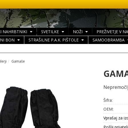
I NAHRBTNIKI
SVETILKE
NOŽI
PREŽIVETJE V N
LNI BON
STRAŠILNE P.A.K. PIŠTOLE
SAMOOBRAMBA
lerji
Gamaše
GAMA
Nepremočlj
Šifra:
OEM:
Vprašaj za iz
Pošlji prijatel