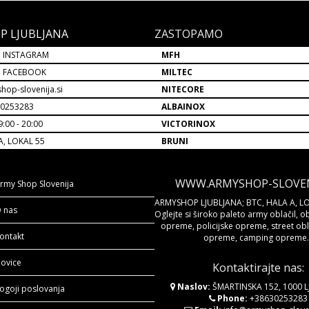
P LJUBLJANA
ZASTOPAMO
 INSTAGRAM
MFH
P FACEBOOK
MILTEC
hop-slovenija.si
NITECORE
30253283
ALBAINOX
:00 - 20:00
VICTORINOX
A, LOKAL 55
BRUNI
WWW.ARMYSHOP-SLOVENI
rmy Shop Slovenija
ARMYSHOP LJUBLJANA; BTC, HALA A, LO
 nas
Oglejte si široko paleto army oblačil, o
opreme, policijske opreme, street obla
ontakt
opreme, camping opreme..
ovice
Kontaktirajte nas:
Naslov:
ŠMARTINSKA 152, 1000 
ogoji poslovanja
Phone:
+38630253283