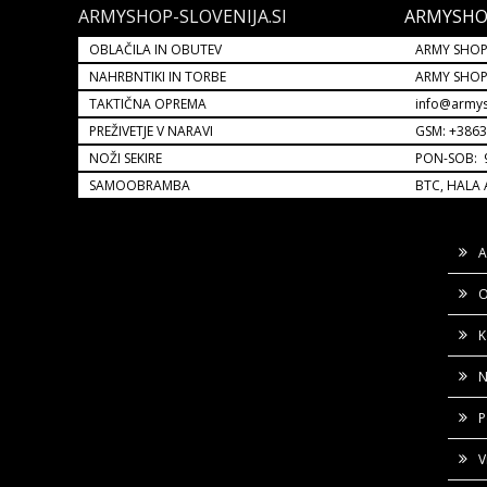
ARMYSHOP-SLOVENIJA.SI
ARMYSHO
OBLAČILA IN OBUTEV
ARMY SHOP
NAHRBNTIKI IN TORBE
ARMY SHO
TAKTIČNA OPREMA
info@armys
PREŽIVETJE V NARAVI
GSM: +386
NOŽI SEKIRE
PON-SOB: 9
SAMOOBRAMBA
BTC, HALA 
A
O
K
N
P
V