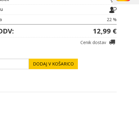
ju
a
22 %
DDV:
12,99 €
Cenik dostav
DODAJ V KOŠARICO