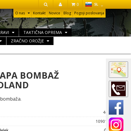
HR
0
SL
IŠČI
O nas
Kontakt
Novice
Blog
Pogoji poslovanja
ARAVI
TAKTIČNA OPREMA
ZRAČNO OROŽJE
APA BOMBAŽ
DLAND
 bombaža.
442
10901T
delek