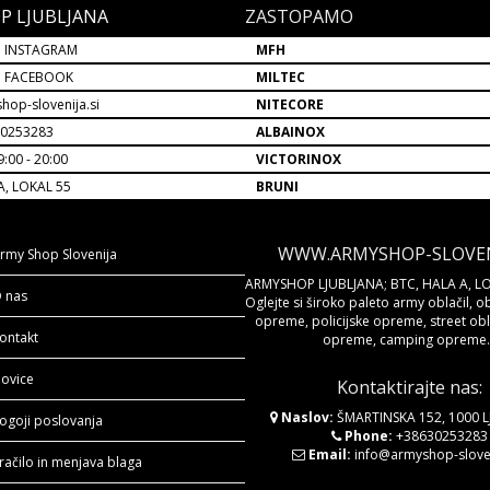
P LJUBLJANA
ZASTOPAMO
 INSTAGRAM
MFH
P FACEBOOK
MILTEC
hop-slovenija.si
NITECORE
30253283
ALBAINOX
:00 - 20:00
VICTORINOX
A, LOKAL 55
BRUNI
WWW.ARMYSHOP-SLOVENI
rmy Shop Slovenija
ARMYSHOP LJUBLJANA; BTC, HALA A, LO
 nas
Oglejte si široko paleto army oblačil, o
opreme, policijske opreme, street obla
ontakt
opreme, camping opreme..
ovice
Kontaktirajte nas:
Naslov:
ŠMARTINSKA 152, 1000 
ogoji poslovanja
Phone:
+38630253283
Email:
info@armyshop-sloven
račilo in menjava blaga