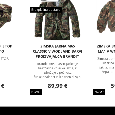
Brezplačna dostava
P STOP
ZIMSKA JAKNA M65
ZIMSKA B
TO
CLASSIC V WODLAND BARVI
MA1 V W
PROIZVAJALCA BRANDIT
 STOP.
Zimska bomb
klasična
Brandit M65 Classic Jacket je
jakna. Ima 
brezčasna vojaška jakna, ki
žepa ter 
združuje trpežnost,
funkcionalnost in klasičen dizajn.
 €
89,99 €
5
NOVO
NOVO