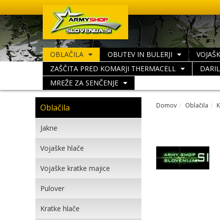
OBLAČILA
OBUTEV IN BULERJI
VOJAŠK
ZAŠČITA PRED KOMARJI THERMACELL
DARI
MREŽE ZA SENČENJE
Domov
Oblačila
K
Oblačila
Jakne
Vojaške hlače
Vojaške kratke majice
Pulover
Kratke hlače