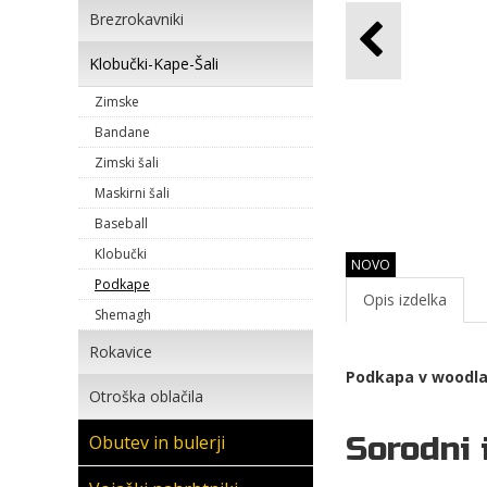
Brezrokavniki
Klobučki-Kape-Šali
Zimske
Bandane
Zimski šali
Maskirni šali
Baseball
Klobučki
NOVO
Podkape
Opis izdelka
Shemagh
Rokavice
Podkapa v woodlan
Otroška oblačila
Sorodni 
Obutev in bulerji