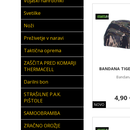
Vojaški nahrbtniki
Svetilke
Noži
Preživetje v naravi
Taktična oprema
ZAŠČITA PRED KOMARJI
BANDANA TIGE
THERMACELL
Bandan
Darilni bon
STRAŠILNE P.A.K.
4,90 
PIŠTOLE
NOVO
SAMOOBRAMBA
ZRAČNO OROŽJE