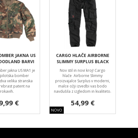
OMBER JAKNA US
CARGO HLAČE AIRBORNE
OODLAND BARVI
SLIMMY SURPLUS BLACK
er jakna US MA1 je
Nov stil in novi kroj! Cargo
 pilotska bomber
hlače Airborne Slimmy
dva velika stranska
proizvajalce Surplus v moderni,
rebrast patent na
malce ožji izvedbi vas bodo
rokavih.
navdušila z izgledom in kvaliteto.
9,99 €
54,99 €
NOVO