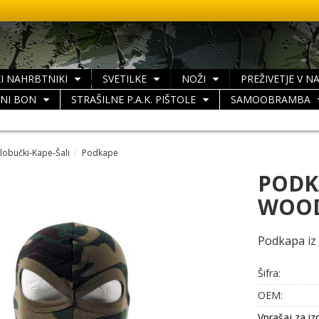
I NAHRBTNIKI
SVETILKE
NOŽI
PREŽIVETJE V N
LNI BON
STRAŠILNE P.A.K. PIŠTOLE
SAMOOBRAMBA
lobučki-Kape-Šali
Podkape
PODK
WOO
Podkapa iz
Šifra:
OEM:
Vprašaj za iz