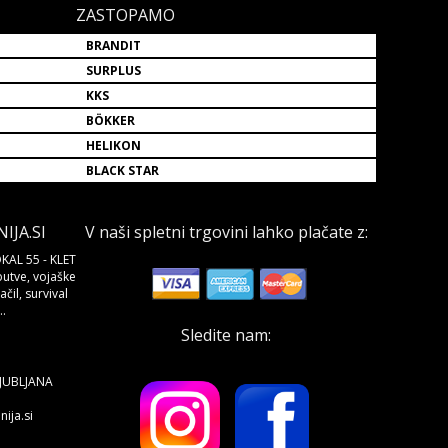
ZASTOPAMO
BRANDIT
SURPLUS
KKS
BÖKKER
HELIKON
BLACK STAR
JA.SI
V naši spletni trgovini lahko plačate z:
KAL 55 - KLET
butve, vojaške
čil, survival
.
Sledite nam:
LJUBLJANA
ija.si