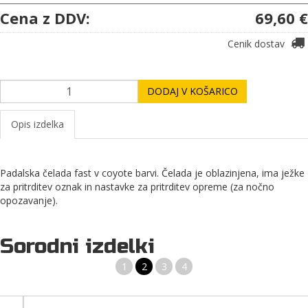
Cena z DDV:
69,60 €
Cenik dostav
DODAJ V KOŠARICO
Opis izdelka
Padalska čelada fast v coyote barvi. Čelada je oblazinjena, ima ježke
za pritrditev oznak in nastavke za pritrditev opreme (za nočno
opozavanje).
Sorodni izdelki
1
2
3
4