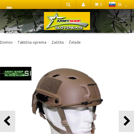
0
SL
IŠČI
Domov
Taktična oprema
Zaščita
Čelade