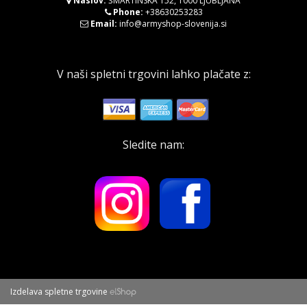
Naslov:
ŠMARTINSKA 152, 1000 LJUBLJANA
Phone:
+38630253283
Email:
info@armyshop-slovenija.si
V naši spletni trgovini lahko plačate z:
Sledite nam:
Izdelava spletne trgovine