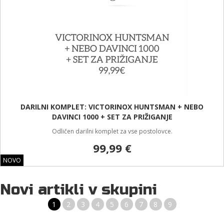
DARILNI KOMPLET: VICTORINOX HUNTSMAN + NEBO
DAVINCI 1000 + SET ZA PRIŽIGANJE
Odličen darilni komplet za vse postolovce.
99,99 €
NOVO
Novi artikli v skupini
1
2
3
4
5
6
7
8
9