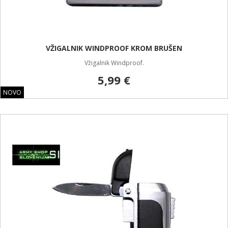
VŽIGALNIK WINDPROOF KROM BRUŠEN
Vžigalnik Windproof.
5,99 €
NOVO