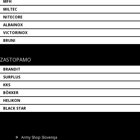
MFH
MILTEC
NITECORE
ALBAINOX
VICTORINOX
BRUNI
ZASTOPAMO
BRANDIT
SURPLUS
KKS
BÖKKER
HELIKON
BLACK STAR
Army Shop Slovenija