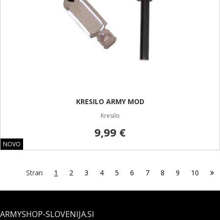
KRESILO ARMY MOD
Kresilo
9,99 €
NOVO
Stran
1
2
3
4
5
6
7
8
9
10
ARMYSHOP-SLOVENIJA.SI