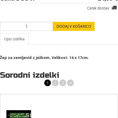
Cenik dostav
DODAJ V KOŠARICO
Opis izdelka
Žep za zemljevid z ježkom. Velikost: 14 x 17cm.
Sorodni izdelki
1
2
3
4