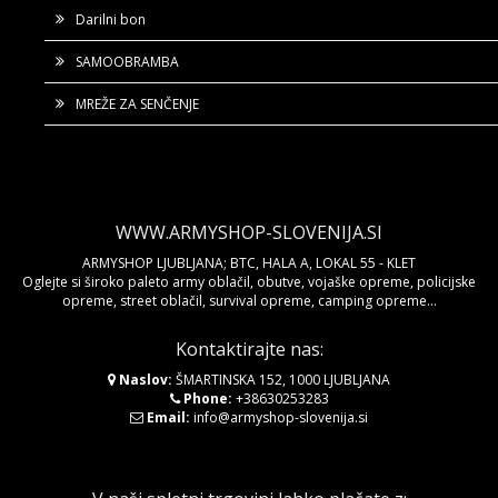
Darilni bon
SAMOOBRAMBA
MREŽE ZA SENČENJE
WWW.ARMYSHOP-SLOVENIJA.SI
ARMYSHOP LJUBLJANA; BTC, HALA A, LOKAL 55 - KLET
Oglejte si široko paleto army oblačil, obutve, vojaške opreme, policijske
opreme, street oblačil, survival opreme, camping opreme...
Kontaktirajte nas:
Naslov:
ŠMARTINSKA 152, 1000 LJUBLJANA
Phone:
+38630253283
Email:
info@armyshop-slovenija.si