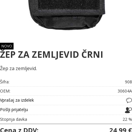
NOVO
ŽEP ZA ZEMLJEVID ČRNI
Žep za zemljevid.
Šifra:
908
OEM:
30604A
Vprašaj za izdelek
Pošlji prijatelju
Stopnja davka
22 %
Cena z DDV:
24,99 €