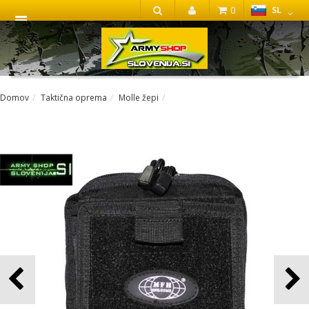
0
SL
IŠČI
Domov
Taktična oprema
Molle žepi