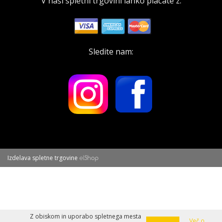
V naši spletni trgovini lahko plačate z:
Sledite nam:
Izdelava spletne trgovine
Z obiskom in uporabo spletnega mesta
Več o