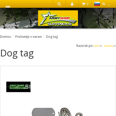
0
SL
IŠČI
Domov
Preživetje v naravi
Dog tag
Razvrsti po:
ceni
nazivu
Dog tag