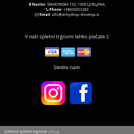
Naslov:
ŠMARTINSKA 152, 1000 LJUBLJANA
Phone:
+38630253283
Email:
info@armyshop-slovenija.si
V naši spletni trgovini lahko plačate z:
Sledite nam:
Izdelava spletne trgovine