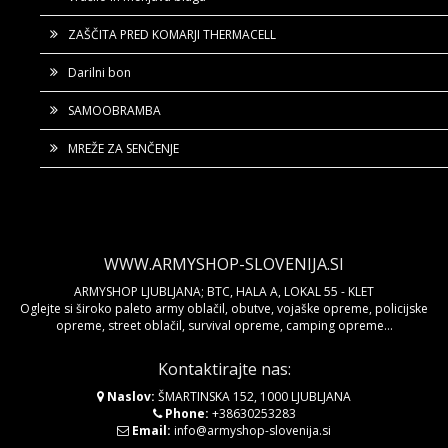
ZAŠČITA PRED KOMARJI THERMACELL
Darilni bon
SAMOOBRAMBA
MREŽE ZA SENČENJE
WWW.ARMYSHOP-SLOVENIJA.SI
ARMYSHOP LJUBLJANA; BTC, HALA A, LOKAL 55 - KLET
Oglejte si široko paleto army oblačil, obutve, vojaške opreme, policijske
opreme, street oblačil, survival opreme, camping opreme...
Kontaktirajte nas:
Naslov:
ŠMARTINSKA 152, 1000 LJUBLJANA
Phone:
+38630253283
Email:
info@armyshop-slovenija.si