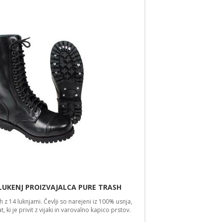
MILTEC
Brezplačna dostava
Vojaški škornji so narejeni iz 100% kravjega usnja. Posebnost teh čevljev je
notranja EVA podloga, ki ohranja nogo toplo ter suho.
79,99 €
NOVO
ZIMSKI TERMO ŠKORNJI FOX 40C PROIZVAJALCA MFH
Primerni so za najnižje temperature. So nepremočljivi in nedrseči. V hladnih
dneh bo vaše noge ostale suhe in tople.
99,99 €
NOVO