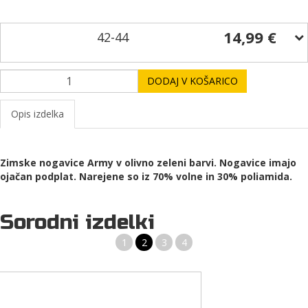
14,99 €
42-44
DODAJ V KOŠARICO
Opis izdelka
Zimske nogavice Army v olivno zeleni barvi. Nogavice imajo
ojačan podplat. Narejene so iz 70% volne in 30% poliamida.
Sorodni izdelki
1
2
3
4
VARNOSTNI ŠKORNJI SECURITY ČRNE BARVE PROIZVAJALCA