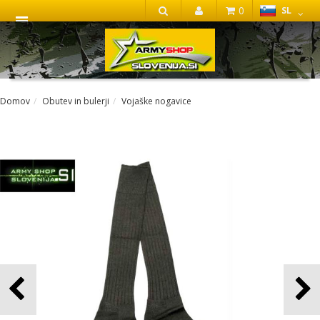
0
SL
IŠČI
Domov
Obutev in bulerji
Vojaške nogavice